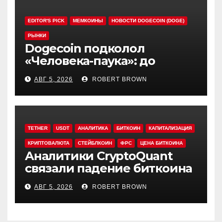
EDITOR'S PICK
МЕМКОИНЫ
НОВОСТИ DOGECOIN (DOGE)
РЫНКИ
Dogecoin подколол
«Человека-паука»: до
мемкоина еще 11 премьер
АВГ 5, 2026
ROBERT BROWN
TETHER
USDT
АНАЛИТИКА
БИТКОИН
КАПИТАЛИЗАЦИЯ
КРИПТОВАЛЮТА
СТЕЙБЛКОИН
ФРС
ЦЕНА БИТКОИНА
Аналитики CryptoQuant
связали падение биткоина
с обвалом капитализации
АВГ 5, 2026
ROBERT BROWN
USDT