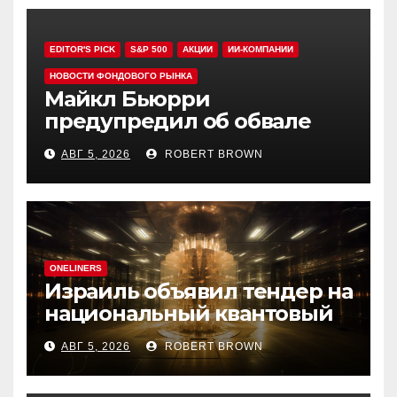
EDITOR'S PICK
S&P 500
АКЦИИ
ИИ-КОМПАНИИ
НОВОСТИ ФОНДОВОГО РЫНКА
Майкл Бьюрри
предупредил об обвале
рынка при рекордном S&P
АВГ 5, 2026
ROBERT BROWN
500
ONELINERS
Израиль объявил тендер на
национальный квантовый
компьютер
АВГ 5, 2026
ROBERT BROWN