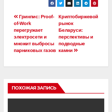
Навигация
Гринпис: Proof-
Криптобиржевой
of-Work
рынок
по
перегружает
Беларуси:
записям
электросети и
перспективы и
множит выбросы
подводные
парниковых газов
камни
ПОХОЖАЯ ЗАПИСЬ