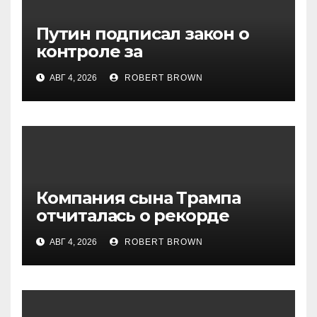
Путин подписал закон о
контроле за
криптовалютами в России
АВГ 4, 2026
ROBERT BROWN
Компания сына Трампа
отчиталась о рекорде
добычи биткоинов
АВГ 4, 2026
ROBERT BROWN