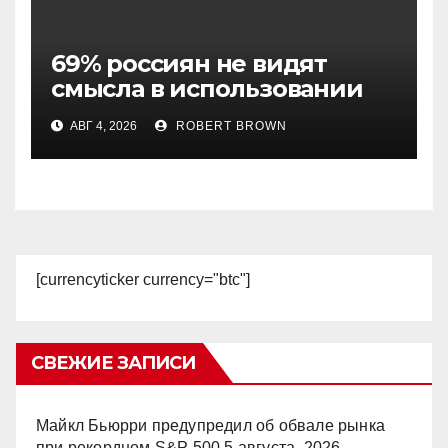
69% россиян не видят
смысла в использовании
криптовалют — ТАСС
АВГ 4, 2026
ROBERT BROWN
[currencyticker currency="btc"]
СВЕЖИЕ ЗАПИСИ
Майкл Бьюрри предупредил об обвале рынка
при рекордном S&P 500
5 августа, 2026