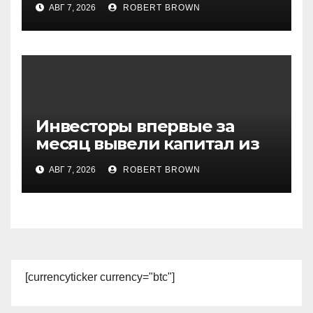
АВГ 7, 2026
ROBERT BROWN
криптобизнеса
Инвесторы впервые за
месяц вывели капитал из
биржевых фондов на XRP
АВГ 7, 2026
ROBERT BROWN
[currencyticker currency="btc"]