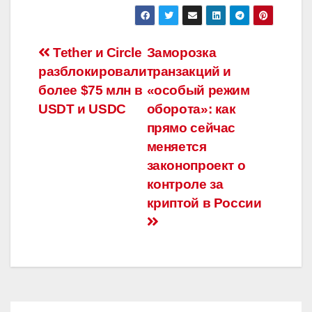
Навигация
Tether и Circle
Заморозка
разблокировали
транзакций и
по
более $75 млн в
«особый режим
записям
USDT и USDC
оборота»: как
прямо сейчас
меняется
законопроект о
контроле за
криптой в России