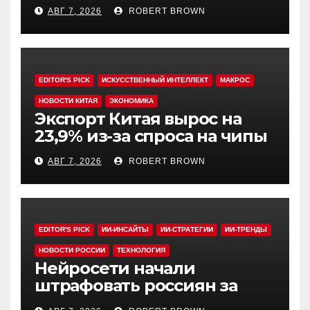
инвестфонды с Уолл-стрит
АВГ 7, 2026
ROBERT BROWN
EDITOR'S PICK
ИСКУССТВЕННЫЙ ИНТЕЛЛЕКТ
МАКРОС
НОВОСТИ КИТАЯ
ЭКОНОМИКА
Экспорт Китая вырос на
23,9% из-за спроса на чипы
АВГ 7, 2026
ROBERT BROWN
EDITOR'S PICK
ИИ-ИНСАЙТЫ
ИИ-СТРАТЕГИИ
ИИ-ТРЕНДЫ
НОВОСТИ РОССИИ
ТЕХНОЛОГИЯ
Нейросети начали
штрафовать россиян за
борщевик