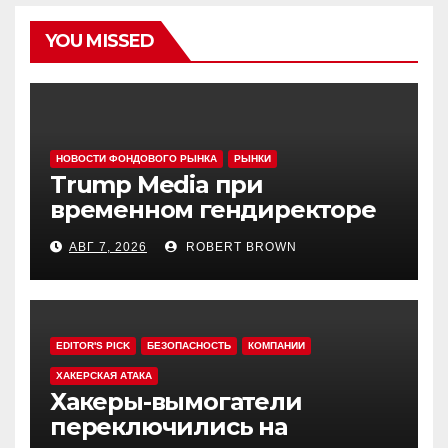
YOU MISSED
НОВОСТИ ФОНДОВОГО РЫНКА
РЫНКИ
Trump Media при
временном гендиректоре
МакГерне сократила число
АВГ 7, 2026
ROBERT BROWN
сделок с криптовалютами
EDITOR'S PICK
БЕЗОПАСНОСТЬ
КОМПАНИИ
ХАКЕРСКАЯ АТАКА
Хакеры-вымогатели
переключились на