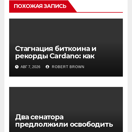
ПОХОЖАЯ ЗАПИСЬ
Стагнация биткоина и
рекорды Cardano: как
начинается август на
АВГ 7, 2026
ROBERT BROWN
крипторынке
Два сенатора
предлолжили освободить
Трампа от налогов с