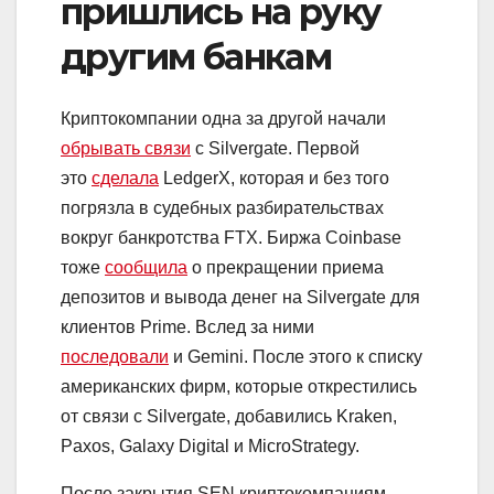
пришлись на руку
другим банкам
Криптокомпании одна за другой начали
обрывать связи
с Silvergate. Первой
это
сделала
LedgerX, которая и без того
погрязла в судебных разбирательствах
вокруг банкротства FTX. Биржа Coinbase
тоже
сообщила
о прекращении приема
депозитов и вывода денег на Silvergate для
клиентов Prime. Вслед за ними
последовали
и Gemini. После этого к списку
американских фирм, которые открестились
от связи с Silvergate, добавились Kraken,
Paxos, Galaxy Digital и MicroStrategy.
После закрытия SEN криптокомпаниям