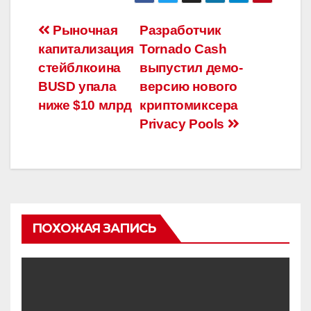
Навигация
Рыночная
Разработчик
капитализация
Tornado Cash
по
стейблкоина
выпустил демо-
записям
BUSD упала
версию нового
ниже $10 млрд
криптомиксера
Privacy Pools
ПОХОЖАЯ ЗАПИСЬ