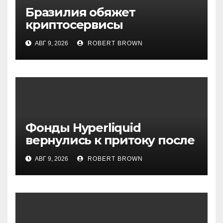
Бразилия обяжет
криптосервисы
задерживать переводы из-
АВГ 9, 2026
ROBERT BROWN
за мошенничества
Фонды Hyperliquid
вернулись к притоку после
3-х недель оттока
АВГ 9, 2026
ROBERT BROWN