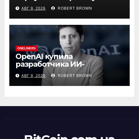
3-х недель оттока
АВГ 9, 2026
ROBERT BROWN
ONELINERS
OpenAI купила
разработчика ИИ-
генератора презентаций
АВГ 9, 2026
ROBERT BROWN
NextSlide