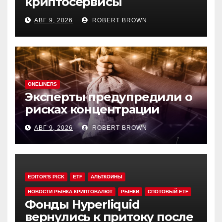
криптосервисы
задерживать переводы из-
АВГ 9, 2026
ROBERT BROWN
за мошенничества
ONELINERS
Эксперты предупредили о
рисках концентрации
резервов ДАО в своих
АВГ 9, 2026
ROBERT BROWN
токенах
EDITOR'S PICK
ETF
АЛЬТКОИНЫ
НОВОСТИ РЫНКА КРИПТОВАЛЮТ
РЫНКИ
СПОТОВЫЙ ETF
Фонды Hyperliquid
вернулись к притоку после