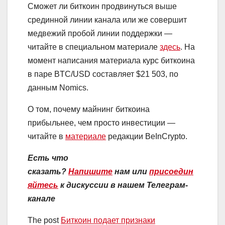
Сможет ли биткоин продвинуться выше
срединной линии канала или же совершит
медвежий пробой линии поддержки —
читайте в специальном материале
здесь
. На
момент написания материала курс биткоина
в паре BTC/USD составляет $21 503, по
данным Nomics.
О том, почему майнинг биткоина
прибыльнее, чем просто инвестиции —
читайте в
материале
редакции BeInCrypto.
Есть что
сказать?
Напишите
нам
или
присоедин
яйтесь
к дискуссии в нашем Телеграм-
канале
The post
Биткоин подает признаки