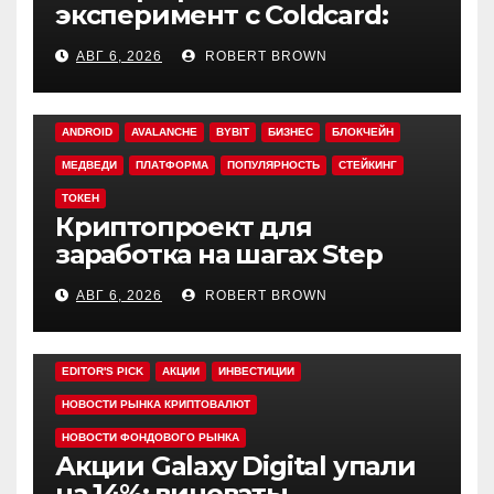
эксперимент с Coldcard:
быстрый взлом уязвимого
АВГ 6, 2026
ROBERT BROWN
кошелька
ANDROID
AVALANCHE
BYBIT
БИЗНЕС
БЛОКЧЕЙН
МЕДВЕДИ
ПЛАТФОРМА
ПОПУЛЯРНОСТЬ
СТЕЙКИНГ
ТОКЕН
Криптопроект для
заработка на шагах Step
App закрывается спустя
АВГ 6, 2026
ROBERT BROWN
четыре года работы
EDITOR'S PICK
АКЦИИ
ИНВЕСТИЦИИ
НОВОСТИ РЫНКА КРИПТОВАЛЮТ
НОВОСТИ ФОНДОВОГО РЫНКА
Акции Galaxy Digital упали
на 14%: виноваты