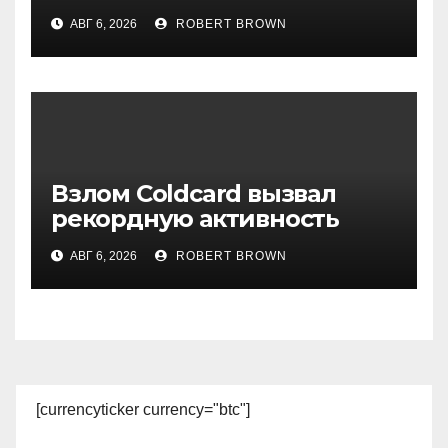
App закрывается спустя
АВГ 6, 2026
ROBERT BROWN
четыре года работы
Взлом Coldcard вызвал
рекордную активность
держателей биткоина
АВГ 6, 2026
ROBERT BROWN
[currencyticker currency="btc"]