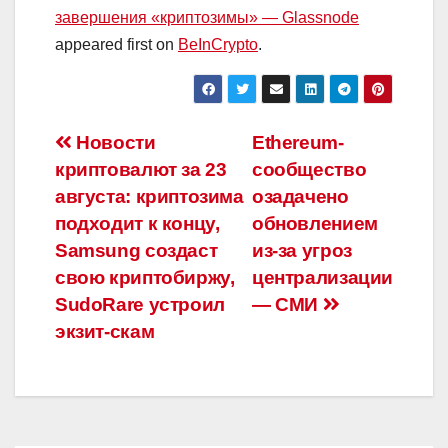
завершения «криптозимы» — Glassnode
appeared first on
BeInCrypto
.
Навигация
Новости
Ethereum-
криптовалют за 23
сообщество
по
августа: криптозима
озадачено
записям
подходит к концу,
обновлением
Samsung создаст
из-за угроз
свою криптобиржу,
централизации
SudoRare устроил
— СМИ
экзит-скам