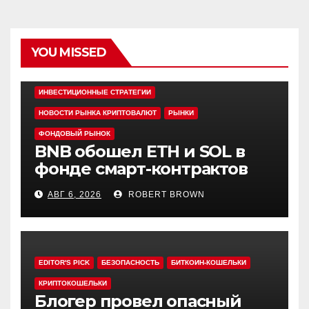
YOU MISSED
EDITOR'S PICK
АЛЬТКОИНЫ
ИНВЕСТИЦИОННЫЕ СТРАТЕГИИ
НОВОСТИ РЫНКА КРИПТОВАЛЮТ
РЫНКИ
ФОНДОВЫЙ РЫНОК
BNB обошел ETH и SOL в
фонде смарт-контрактов
Grayscale
АВГ 6, 2026
ROBERT BROWN
EDITOR'S PICK
БЕЗОПАСНОСТЬ
БИТКОИН-КОШЕЛЬКИ
КРИПТОКОШЕЛЬКИ
Блогер провел опасный