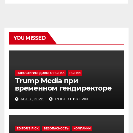
YOU MISSED
НОВОСТИ ФОНДОВОГО РЫНКА
РЫНКИ
Trump Media при
временном гендиректоре
МакГерне сократила число
АВГ 7, 2026
ROBERT BROWN
сделок с криптовалютами
EDITOR'S PICK
БЕЗОПАСНОСТЬ
КОМПАНИИ