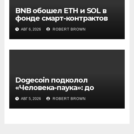
BNB обошел ETH и SOL в
фонде смарт-контрактов
Grayscale
АВГ 6, 2026
ROBERT BROWN
Dogecoin подколол
«Человека-паука»: до
мемкоина еще 11 премьер
АВГ 5, 2026
ROBERT BROWN