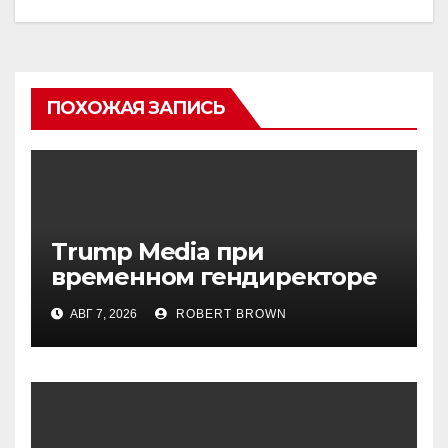
ПОХОЖАЯ ЗАПИСЬ
Trump Media при
временном гендиректоре
МакГерне сократила число
АВГ 7, 2026
ROBERT BROWN
сделок с криптовалютами