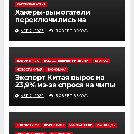
ХАКЕРСКАЯ АТАКА
Хакеры-вымогатели
переключились на
инвестфонды с Уолл-стрит
АВГ 7, 2026
ROBERT BROWN
EDITOR'S PICK
ИСКУССТВЕННЫЙ ИНТЕЛЛЕКТ
МАКРОС
НОВОСТИ КИТАЯ
ЭКОНОМИКА
Экспорт Китая вырос на
23,9% из-за спроса на чипы
АВГ 7, 2026
ROBERT BROWN
EDITOR'S PICK
ИИ-ИНСАЙТЫ
ИИ-СТРАТЕГИИ
ИИ-ТРЕНДЫ