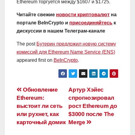
Ethereum торгуется между $1607 и $1725.
Читайте свежие
новости криптовалют
на
портале BeInCrypto и
присоединяйтесь
к
дискуссии в нашем Телеграм-канале
The post
Бутерин предложил новую систему
комиссий для Ethereum Name Service (ENS)
appeared first on
BeInCrypto
.
Навигация
Обновление
Артур Хэйес
Ethereum:
спрогнозировал
по
выстоит ли сеть
рост Ethereum до
записям
или рухнет, как
$3000 после The
карточный домик
Merge