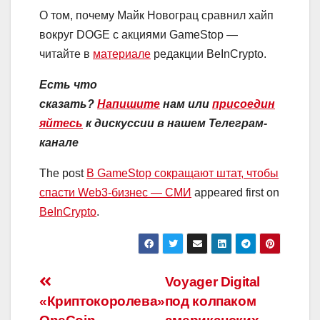
О том, почему Майк Новограц сравнил хайп
вокруг DOGE с акциями GameStop —
читайте в
материале
редакции BeInCrypto.
Есть что
сказать?
Напишите
нам
или
присоедин
яйтесь
к дискуссии в нашем Телеграм-
канале
The post
В GameStop сокращают штат, чтобы
спасти Web3-бизнес — СМИ
appeared first on
BeInCrypto
.
Навигация
Voyager Digital
«Криптокоролева»
под колпаком
по