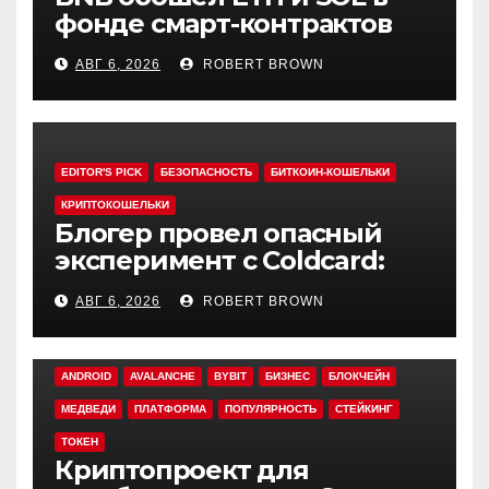
фонде смарт-контрактов
Grayscale
АВГ 6, 2026
ROBERT BROWN
EDITOR'S PICK
БЕЗОПАСНОСТЬ
БИТКОИН-КОШЕЛЬКИ
КРИПТОКОШЕЛЬКИ
Блогер провел опасный
эксперимент с Coldcard:
быстрый взлом уязвимого
АВГ 6, 2026
ROBERT BROWN
кошелька
ANDROID
AVALANCHE
BYBIT
БИЗНЕС
БЛОКЧЕЙН
МЕДВЕДИ
ПЛАТФОРМА
ПОПУЛЯРНОСТЬ
СТЕЙКИНГ
ТОКЕН
Криптопроект для