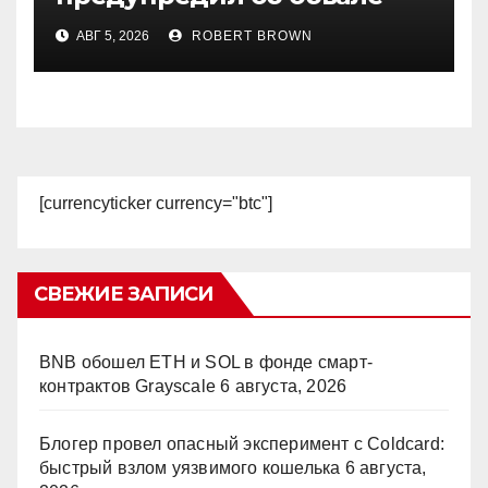
рынка при рекордном S&P
АВГ 5, 2026
ROBERT BROWN
500
[currencyticker currency="btc"]
СВЕЖИЕ ЗАПИСИ
BNB обошел ETH и SOL в фонде смарт-
контрактов Grayscale
6 августа, 2026
Блогер провел опасный эксперимент с Coldcard:
быстрый взлом уязвимого кошелька
6 августа,