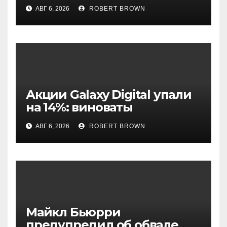
App закрывается спустя
АВГ 6, 2026
ROBERT BROWN
четыре года работы
Акции Galaxy Digital упали
на 14%: виноваты
криптовалюты
АВГ 6, 2026
ROBERT BROWN
Майкл Бьюрри
предупредил об обвале