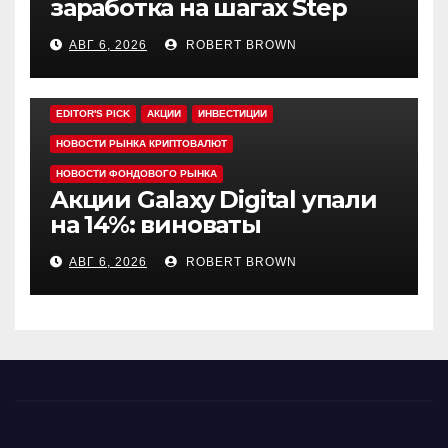
заработка на шагах Step
App закрывается спустя
АВГ 6, 2026
ROBERT BROWN
четыре года работы
EDITOR'S PICK
АКЦИИ
ИНВЕСТИЦИИ
НОВОСТИ РЫНКА КРИПТОВАЛЮТ
НОВОСТИ ФОНДОВОГО РЫНКА
Акции Galaxy Digital упали
на 14%: виноваты
криптовалюты
АВГ 6, 2026
ROBERT BROWN