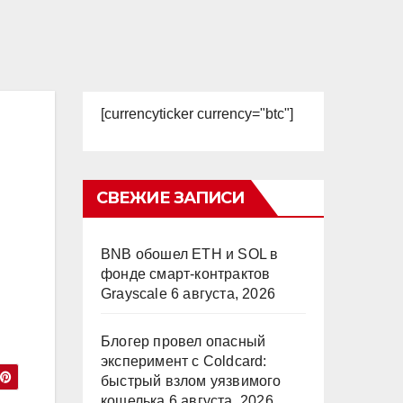
[currencyticker currency="btc"]
СВЕЖИЕ ЗАПИСИ
BNB обошел ETH и SOL в
фонде смарт-контрактов
Grayscale
6 августа, 2026
Блогер провел опасный
эксперимент с Coldcard:
быстрый взлом уязвимого
кошелька
6 августа, 2026