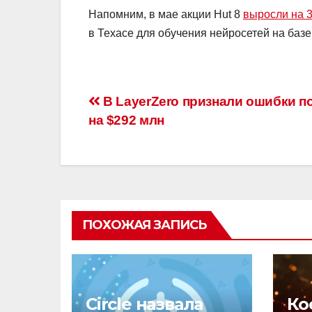
Напомним, в мае акции Hut 8
выросли на 
в Техасе для обучения нейросетей на базе
Навигация
В LayerZero признали ошибки п
на $292 млн
по
записям
ПОХОЖАЯ ЗАПИСЬ
Circle назвала
Ко