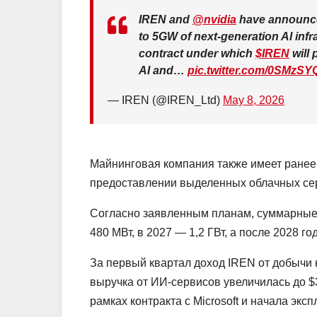
IREN and
@nvidia
have announced
to 5GW of next-generation AI inf
contract under which
$IREN
will 
AI and…
pic.twitter.com/0SMzSYQ
— IREN (@IREN_Ltd)
May 8, 2026
Майнинговая компания также имеет ранее з
предоставлении выделенных облачных серв
Согласно заявленным планам, суммарные 
480 МВт, в 2027 — 1,2 ГВт, а после 2028 го
За первый квартал доход IREN от добычи к
выручка от ИИ-сервисов увеличилась до $
рамках контракта с Microsoft и начала эк