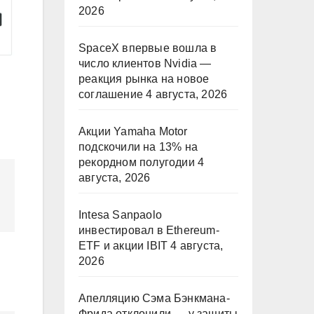
2026
SpaceX впервые вошла в
число клиентов Nvidia —
реакция рынка на новое
соглашение
4 августа, 2026
Акции Yamaha Motor
подскочили на 13% на
рекордном полугодии
4
августа, 2026
Intesa Sanpaolo
инвестировал в Ethereum-
ETF и акции IBIT
4 августа,
2026
Апелляцию Сэма Бэнкмана-
Фрида отклонили — у защиты