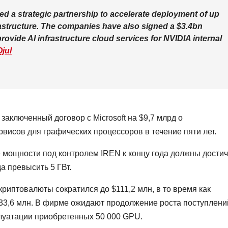
 a strategic partnership to accelerate deployment of up
rastructure. The companies have also signed a $3.4bn
provide AI infrastructure cloud services for NVIDIA internal
jul
аключенный договор с Microsoft на $9,7 млрд о
исов для графических процессоров в течение пяти лет.
мощности под контролем IREN к концу года должны достич
да превысить 5 ГВт.
риптовалюты сократился до $111,2 млн, в то время как
33,6 млн. В фирме ожидают продолжение роста поступлени
сплуатации приобретенных 50 000 GPU.