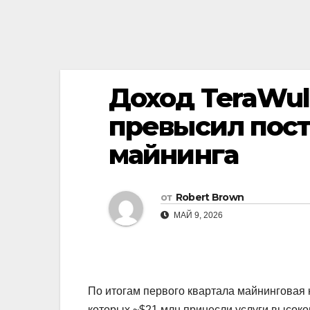
Доход TeraWul
превысил пост
майнинга
от
Robert Brown
МАЙ 9, 2026
По итогам первого квартала майнинговая
которых ~$21 млн принесли услуги высок