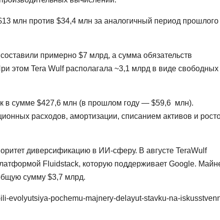
13 млн против $34,4 млн за аналогичный период прошлого
составили примерно $7 млрд, а сумма обязательств
При этом Tera Wulf располагала ~3,1 млрд в виде свободных
к в сумме $427,6 млн (в прошлом году — $59,6 млн).
ционных расходов, амортизации, списанием активов и рост
оритет диверсификацию в ИИ-сферу. В августе TeraWulf
платформой Fluidstack, которую поддерживает Google. Майн
общую сумму $3,7 млрд.
ya-ili-evolyutsiya-pochemu-majnery-delayut-stavku-na-iskusstvenn