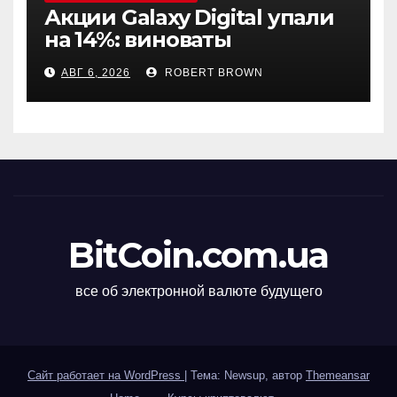
Акции Galaxy Digital упали
на 14%: виноваты
криптовалюты
АВГ 6, 2026
ROBERT BROWN
BitCoin.com.ua
все об электронной валюте будущего
Сайт работает на WordPress
|
Тема: Newsup, автор
Themeansar