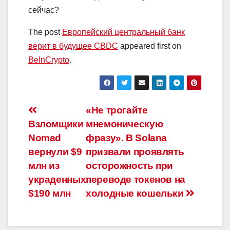
сейчас?
The post
Европейский центральный банк
верит в будущее CBDC
appeared first on
BeInCrypto
.
Навигация
«Не трогайте
Взломщики
мнемоническую
по
Nomad
фразу». В Solana
записям
вернули $9
призвали проявлять
млн из
осторожность при
украденных
переводе токенов на
$190 млн
холодные кошельки