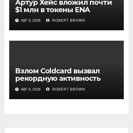
Артур Хейс вложил почти
$1 млн в токены ENA
АВГ 6, 2026
ROBERT BROWN
Взлом Coldcard вызвал
рекордную активность
держателей биткоина
АВГ 6, 2026
ROBERT BROWN