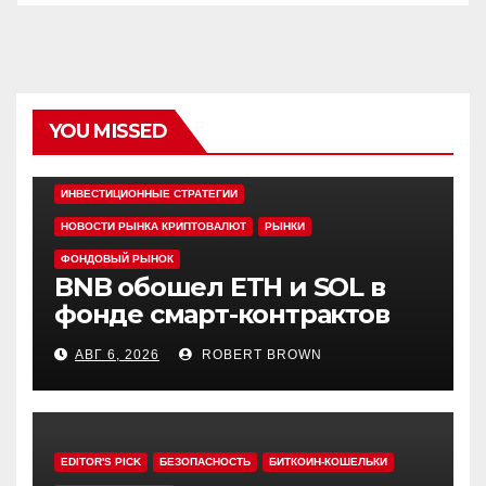
YOU MISSED
EDITOR'S PICK
АЛЬТКОИНЫ
ИНВЕСТИЦИОННЫЕ СТРАТЕГИИ
НОВОСТИ РЫНКА КРИПТОВАЛЮТ
РЫНКИ
ФОНДОВЫЙ РЫНОК
BNB обошел ETH и SOL в
фонде смарт-контрактов
Grayscale
АВГ 6, 2026
ROBERT BROWN
EDITOR'S PICK
БЕЗОПАСНОСТЬ
БИТКОИН-КОШЕЛЬКИ