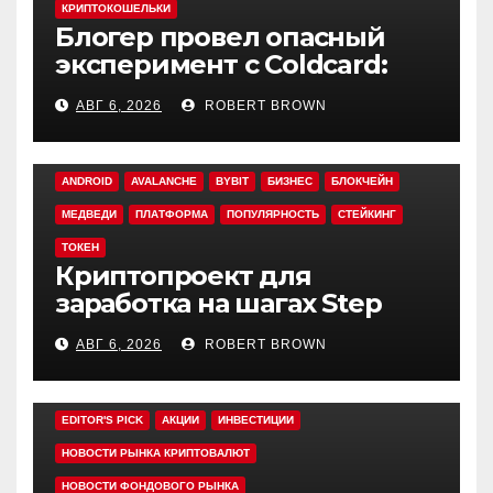
КРИПТОКОШЕЛЬКИ
Блогер провел опасный
эксперимент с Coldcard:
быстрый взлом уязвимого
АВГ 6, 2026
ROBERT BROWN
кошелька
ANDROID
AVALANCHE
BYBIT
БИЗНЕС
БЛОКЧЕЙН
МЕДВЕДИ
ПЛАТФОРМА
ПОПУЛЯРНОСТЬ
СТЕЙКИНГ
ТОКЕН
Криптопроект для
заработка на шагах Step
App закрывается спустя
АВГ 6, 2026
ROBERT BROWN
четыре года работы
EDITOR'S PICK
АКЦИИ
ИНВЕСТИЦИИ
НОВОСТИ РЫНКА КРИПТОВАЛЮТ
НОВОСТИ ФОНДОВОГО РЫНКА