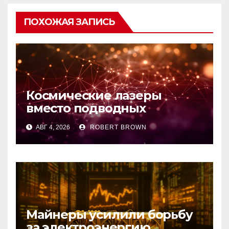
ПОХОЖАЯ ЗАПИСЬ
Космические лазеры
вместо подводных
кабелей: стартап EON
АВГ 4, 2026
ROBERT BROWN
привлек $10,75 млн
Майнеры усилили борьбу
за электроэнергию