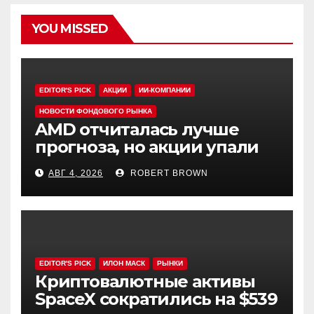
YOU MISSED
EDITOR'S PICK
АКЦИИ
ИИ-КОМПАНИИ
НОВОСТИ ФОНДОВОГО РЫНКА
AMD отчиталась лучше
прогноза, но акции упали
на 8% — ожидания
АВГ 4, 2026
ROBERT BROWN
оказались выше
EDITOR'S PICK
ИЛОН МАСК
РЫНКИ
Криптовалютные активы
SpaceX сократились на $539