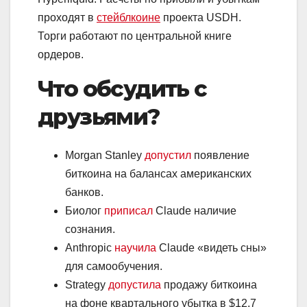
проходят в
стейблкоине
проекта USDH.
Торги работают по центральной книге
ордеров.
Что обсудить с
друзьями?
Morgan Stanley
допустил
появление
биткоина на балансах американских
банков.
Биолог
приписал
Claude наличие
сознания.
Anthropic
научила
Claude «видеть сны»
для самообучения.
Strategy
допустила
продажу биткоина
на фоне квартального убытка в $12,7