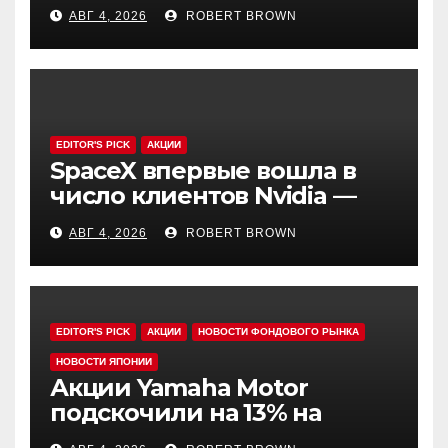
млн при росте прибыли
АВГ 4, 2026
ROBERT BROWN
выше прогноза
EDITOR'S PICK
АКЦИИ
SpaceX впервые вошла в
число клиентов Nvidia —
реакция рынка на новое
АВГ 4, 2026
ROBERT BROWN
соглашение
EDITOR'S PICK
АКЦИИ
НОВОСТИ ФОНДОВОГО РЫНКА
НОВОСТИ ЯПОНИИ
Акции Yamaha Motor
подскочили на 13% на
рекордном полугодии