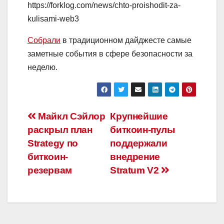
https://forklog.com/news/chto-proishodit-za-
kulisami-web3
Собрали
в традиционном дайджесте самые
заметные события в сфере безопасности за
неделю.
Навигация
Майкл Сэйлор
Крупнейшие
раскрыл план
биткоин-пулы
по
Strategy по
поддержали
записям
биткоин-
внедрение
резервам
Stratum V2