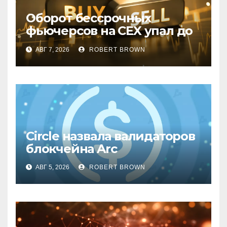
Оборот бессрочных
фьючерсов на CEX упал до
минимумов 2023 года
АВГ 7, 2026
ROBERT BROWN
Circle назвала валидаторов
блокчейна Arc
АВГ 5, 2026
ROBERT BROWN