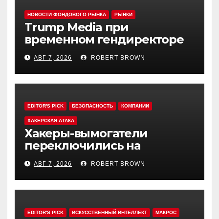
НОВОСТИ ФОНДОВОГО РЫНКА
РЫНКИ
Trump Media при
временном гендиректоре
МакГерне сократила число
АВГ 7, 2026
ROBERT BROWN
сделок с криптовалютами
EDITOR'S PICK
БЕЗОПАСНОСТЬ
КОМПАНИИ
ХАКЕРСКАЯ АТАКА
Хакеры-вымогатели
переключились на
инвестфонды с Уолл-стрит
АВГ 7, 2026
ROBERT BROWN
EDITOR'S PICK
ИСКУССТВЕННЫЙ ИНТЕЛЛЕКТ
МАКРОС