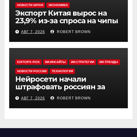
НОВОСТИ КИТАЯ
ЭКОНОМИКА
Экспорт Китая вырос на
23,9% из-за спроса на чипы
АВГ 7, 2026
ROBERT BROWN
EDITOR'S PICK
ИИ-ИНСАЙТЫ
ИИ-СТРАТЕГИИ
ИИ-ТРЕНДЫ
НОВОСТИ РОССИИ
ТЕХНОЛОГИЯ
Нейросети начали
штрафовать россиян за
борщевик
АВГ 7, 2026
ROBERT BROWN