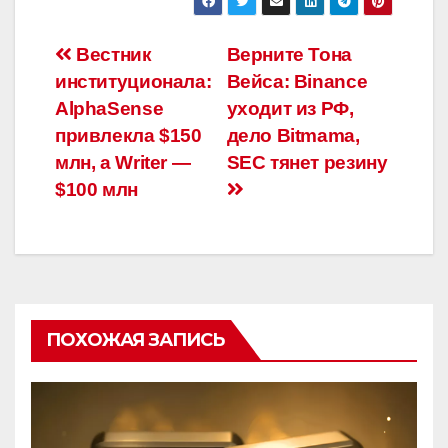
Навигация
Вестник
Верните Тона
институционала:
Вейса: Binance
по
AlphaSense
уходит из РФ,
записям
привлекла $150
дело Bitmama,
млн, а Writer —
SEC тянет резину
$100 млн
ПОХОЖАЯ ЗАПИСЬ