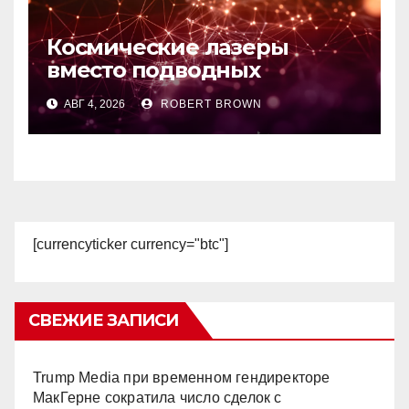
Космические лазеры
вместо подводных
кабелей: стартап EON
АВГ 4, 2026
ROBERT BROWN
привлек $10,75 млн
[currencyticker currency="btc"]
СВЕЖИЕ ЗАПИСИ
Trump Media при временном гендиректоре
МакГерне сократила число сделок с