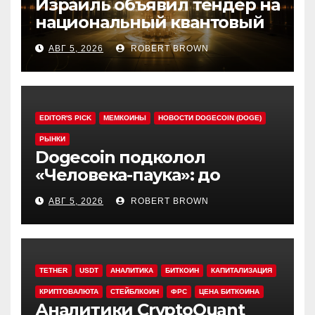
Израиль объявил тендер на
национальный квантовый
компьютер
АВГ 5, 2026
ROBERT BROWN
EDITOR'S PICK
МЕМКОИНЫ
НОВОСТИ DOGECOIN (DOGE)
РЫНКИ
Dogecoin подколол
«Человека-паука»: до
мемкоина еще 11 премьер
АВГ 5, 2026
ROBERT BROWN
TETHER
USDT
АНАЛИТИКА
БИТКОИН
КАПИТАЛИЗАЦИЯ
КРИПТОВАЛЮТА
СТЕЙБЛКОИН
ФРС
ЦЕНА БИТКОИНА
Аналитики CryptoQuant