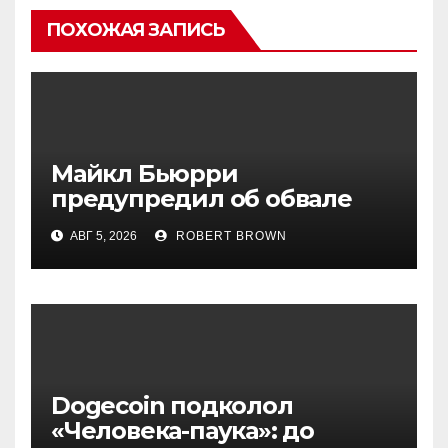
ПОХОЖАЯ ЗАПИСЬ
Майкл Бьюрри
предупредил об обвале
рынка при рекордном S&P
АВГ 5, 2026
ROBERT BROWN
500
Dogecoin подколол
«Человека-паука»: до