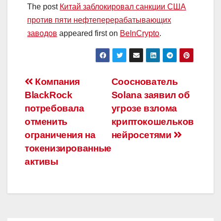
The post
Китай заблокировал санкции США
против пяти нефтеперерабатывающих
заводов
appeared first on
BeInCrypto
.
Навигация
Компания
Сооснователь
BlackRock
Solana заявил об
по
потребовала
угрозе взлома
записям
отменить
криптокошельков
ограничения на
нейросетями
токенизированные
активы