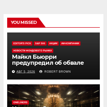
YOU MISSED
EDITOR'S PICK
S&P 500
АКЦИИ
ИИ-КОМПАНИИ
НОВОСТИ ФОНДОВОГО РЫНКА
Майкл Бьюрри
предупредил об обвале
рынка при рекордном S&P
АВГ 5, 2026
ROBERT BROWN
500
ONELINERS