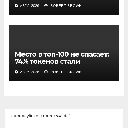
мемкоина еще 11 премьер
АВГ 5, 2026
ROBERT BROWN
Место в топ-100 не спасает:
74% токенов стали
мертвыми
АВГ 5, 2026
ROBERT BROWN
[currencyticker currency="btc"]