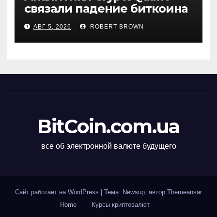
связали падение биткоина
с обвалом капитализации
АВГ 5, 2026
ROBERT BROWN
USDT
BitCoin.com.ua
все об электронной валюте будущего
Сайт работает на WordPress
|
Тема: Newsup, автор
Themeansar
Home
Курсы криптовалют