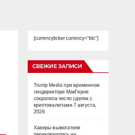
[currencyticker currency="btc"]
СВЕЖИЕ ЗАПИСИ
Trump Media при временном
гендиректоре МакГерне
сократила число сделок с
криптовалютами
7 августа,
2026
Хакеры-вымогатели
переключились на