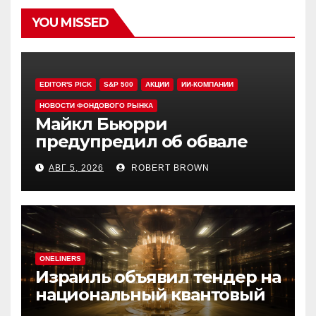
YOU MISSED
EDITOR'S PICK
S&P 500
АКЦИИ
ИИ-КОМПАНИИ
НОВОСТИ ФОНДОВОГО РЫНКА
Майкл Бьюрри
предупредил об обвале
рынка при рекордном S&P
АВГ 5, 2026
ROBERT BROWN
500
ONELINERS
Израиль объявил тендер на
национальный квантовый
компьютер