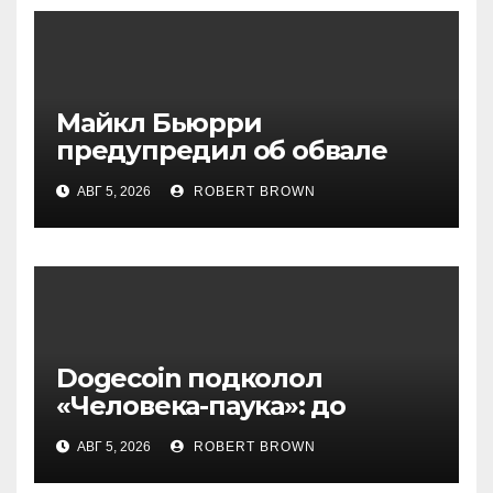
Майкл Бьюрри
предупредил об обвале
рынка при рекордном S&P
АВГ 5, 2026
ROBERT BROWN
500
Dogecoin подколол
«Человека-паука»: до
мемкоина еще 11 премьер
АВГ 5, 2026
ROBERT BROWN