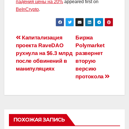
падения цены на 20%
appeared first on
BeInCrypto
.
Навигация
Капитализация
Биржа
проекта RaveDAO
Polymarket
по
рухнула на $6.3 млрд
развернет
записям
после обвинений в
вторую
манипуляциях
версию
протокола
ПОХОЖАЯ ЗАПИСЬ