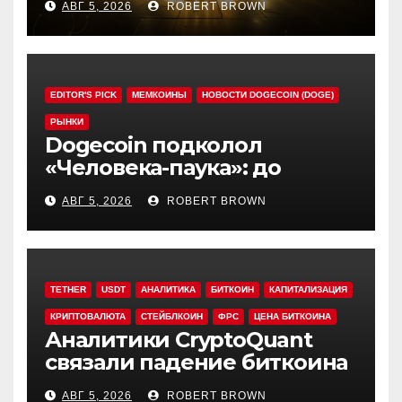
АВГ 5, 2026
ROBERT BROWN
EDITOR'S PICK
МЕМКОИНЫ
НОВОСТИ DOGECOIN (DOGE)
РЫНКИ
Dogecoin подколол
«Человека-паука»: до
мемкоина еще 11 премьер
АВГ 5, 2026
ROBERT BROWN
TETHER
USDT
АНАЛИТИКА
БИТКОИН
КАПИТАЛИЗАЦИЯ
КРИПТОВАЛЮТА
СТЕЙБЛКОИН
ФРС
ЦЕНА БИТКОИНА
Аналитики CryptoQuant
связали падение биткоина
с обвалом капитализации
АВГ 5, 2026
ROBERT BROWN