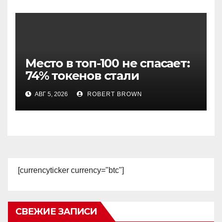
Место в топ-100 не спасает:
74% токенов стали
мертвыми
АВГ 5, 2026
ROBERT BROWN
[currencyticker currency="btc"]
СВЕЖИЕ ЗАПИСИ