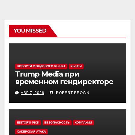
YOU MISSED
НОВОСТИ ФОНДОВОГО РЫНКА
РЫНКИ
Trump Media при
временном гендиректоре
МакГерне сократила число
АВГ 7, 2026
ROBERT BROWN
сделок с криптовалютами
EDITOR'S PICK
БЕЗОПАСНОСТЬ
КОМПАНИИ
ХАКЕРСКАЯ АТАКА