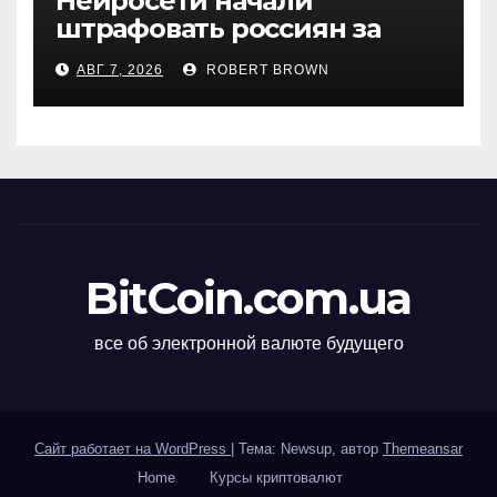
Нейросети начали
штрафовать россиян за
борщевик
АВГ 7, 2026
ROBERT BROWN
BitCoin.com.ua
все об электронной валюте будущего
Сайт работает на WordPress
|
Тема: Newsup, автор
Themeansar
Home
Курсы криптовалют