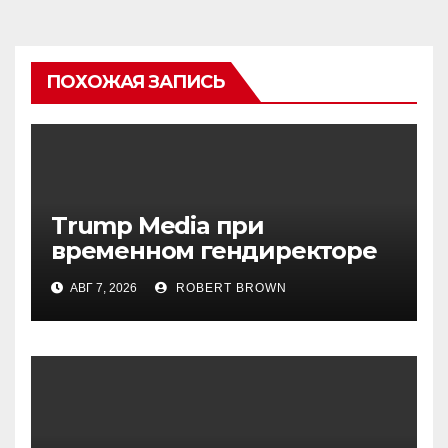
ПОХОЖАЯ ЗАПИСЬ
Trump Media при
временном гендиректоре
МакГерне сократила число
АВГ 7, 2026
ROBERT BROWN
сделок с криптовалютами