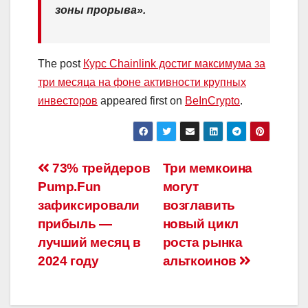
зоны прорыва».
The post
Курс Chainlink достиг максимума за
три месяца на фоне активности крупных
инвесторов
appeared first on
BeInCrypto
.
Навигация
73% трейдеров
Три мемкоина
Pump.Fun
могут
по
зафиксировали
возглавить
записям
прибыль —
новый цикл
лучший месяц в
роста рынка
2024 году
альткоинов