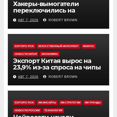
Хакеры-вымогатели
переключились на
инвестфонды с Уолл-стрит
АВГ 7, 2026
ROBERT BROWN
EDITOR'S PICK
ИСКУССТВЕННЫЙ ИНТЕЛЛЕКТ
МАКРОС
НОВОСТИ КИТАЯ
ЭКОНОМИКА
Экспорт Китая вырос на
23,9% из-за спроса на чипы
АВГ 7, 2026
ROBERT BROWN
EDITOR'S PICK
ИИ-ИНСАЙТЫ
ИИ-СТРАТЕГИИ
ИИ-ТРЕНДЫ
НОВОСТИ РОССИИ
ТЕХНОЛОГИЯ