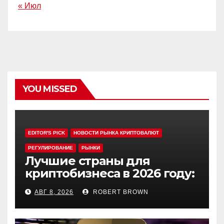
« Июл
YOU MISSED
EDITOR'S PICK
НОВОСТИ РЫНКА КРИПТОВАЛЮТ
РЕГУЛИРОВАНИЕ
РЫНКИ
Лучшие страны для
криптобизнеса в 2026 году:
выбор экспертов
АВГ 8, 2026
ROBERT BROWN