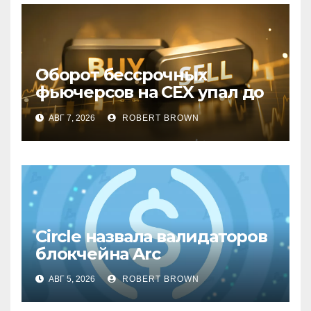
Оборот бессрочных
фьючерсов на CEX упал до
минимумов 2023 года
АВГ 7, 2026
ROBERT BROWN
Circle назвала валидаторов
блокчейна Arc
АВГ 5, 2026
ROBERT BROWN