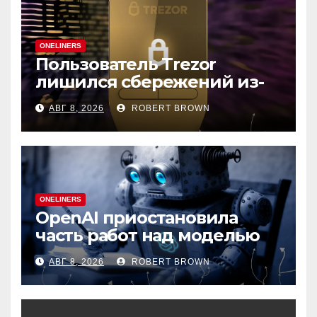
ONELINERS
Пользователь Trezor
лишился сбережений из-
за фишинга в выдаче
АВГ 8, 2026
ROBERT BROWN
Google
ONELINERS
OpenAI приостановила
часть работ над моделью
Astra
АВГ 8, 2026
ROBERT BROWN