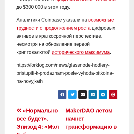
до $300 000 в этом году.
Аналитики Coinbase указали на
возможные
трудности с продолжением роста
цифровых
активов в краткосрочной перспективе,
несмотря на обновление первой
криптовалютой
исторического максимума
.
https://forklog.com/news/glassnode-hodlery-
pristupili-k-prodazham-posle-vyhoda-bitkoina-
na-novyj-ath
Навигация
«Нормально
MakerDAO летом
все будет».
начнет
по
Эпизод 4: «Мэл
трансформацию в