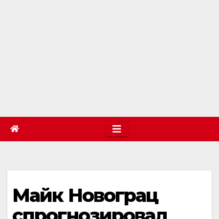
Майк Новограц
спрогнозировал