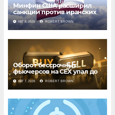
Минфин США расширил
санкции против иранских
криптобирж
АВГ 8, 2026
ROBERT BROWN
Оборот бессрочных
фьючерсов на CEX упал до
минимумов 2023 года
АВГ 7, 2026
ROBERT BROWN