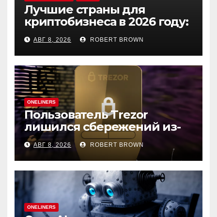
Лучшие страны для
криптобизнеса в 2026 году:
выбор экспертов
АВГ 8, 2026
ROBERT BROWN
ONELINERS
Пользователь Trezor
лишился сбережений из-
за фишинга в выдаче
АВГ 8, 2026
ROBERT BROWN
Google
ONELINERS