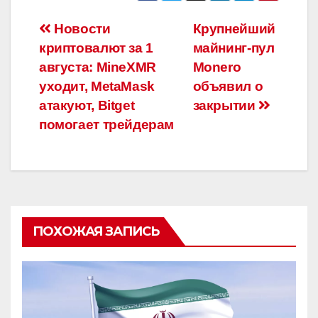
Навигация
Новости
Крупнейший
криптовалют за 1
майнинг-пул
по
августа: MineXMR
Monero
записям
уходит, MetaMask
объявил о
атакуют, Bitget
закрытии
помогает трейдерам
ПОХОЖАЯ ЗАПИСЬ