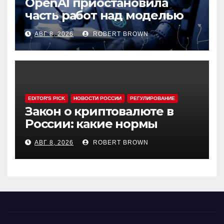
OpenAI приостановила
часть работ над моделью
Astra
АВГ 8, 2026
ROBERT BROWN
EDITOR'S PICK
НОВОСТИ РОССИИ
РЕГУЛИРОВАНИЕ
Закон о криптовалюте в
России: какие нормы
эксперты считают
АВГ 8, 2026
ROBERT BROWN
спорными