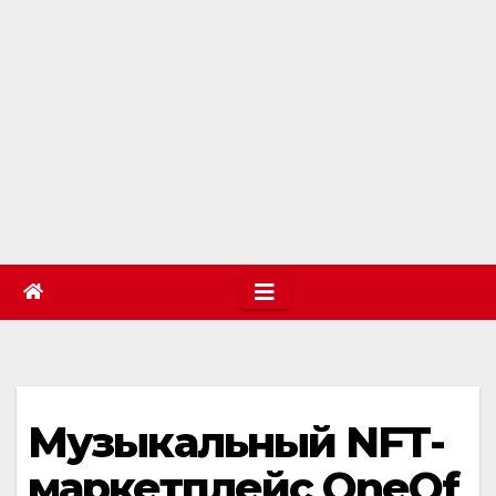
Музыкальный NFT-
маркетплейс OneOf