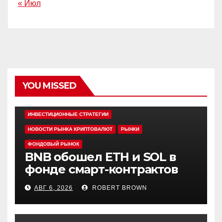
« Июл
YOU MISSED
EDITOR'S PICK
АЛЬТКОИНЫ
ИНВЕСТИЦИОННЫЕ СТРАТЕГИИ
НОВОСТИ РЫНКА КРИПТОВАЛЮТ
РЫНКИ
ФОНДОВЫЙ РЫНОК
BNB обошел ETH и SOL в
фонде смарт-контрактов
Grayscale
АВГ 6, 2026
ROBERT BROWN