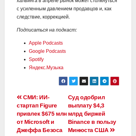
халвинга в апреле рынок может столкнуться
с усиленным давлением продавцов и, как
следствие, коррекцией.
Подписаться на подкаст:
Apple Podcasts
Google Podcasts
Spotify
Яндекс.Музыка
Навигация
СМИ: ИИ-
Суд одобрил
стартап Figure
выплату $4,3
по
привлек $675 млн
млрд биржей
записям
от Microsoft и
Binance в пользу
Джеффа Безоса
Минюста США