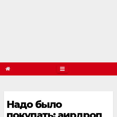
Надо было
покупать: аирдроп