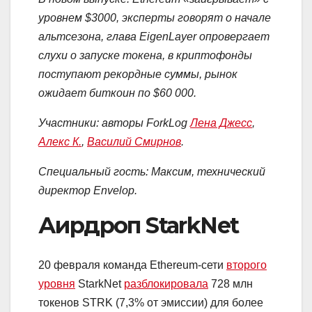
уровнем $3000, эксперты говорят о начале
альтсезона, глава EigenLayer опровергает
слухи о запуске токена, в криптофонды
поступают рекордные суммы, рынок
ожидает биткоин по $60 000.
Участники: авторы ForkLog
Лена Джесс
,
Алекс К.
,
Василий Смирнов
.
Специальный гость: Максим, технический
директор Envelop.
Аирдроп StarkNet
20 февраля команда Ethereum-сети
второго
уровня
StarkNet
разблокировала
728 млн
токенов STRK (7,3% от эмиссии) для более