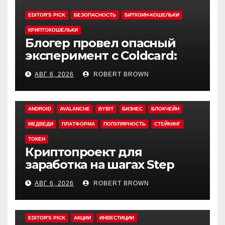
EDITOR'S PICK
БЕЗОПАСНОСТЬ
БИТКОИН-КОШЕЛЬКИ
КРИПТОКОШЕЛЬКИ
Блогер провел опасный
эксперимент с Coldcard:
быстрый взлом уязвимого
АВГ 6, 2026
ROBERT BROWN
кошелька
ANDROID
AVALANCHE
BYBIT
БИЗНЕС
БЛОКЧЕЙН
МЕДВЕДИ
ПЛАТФОРМА
ПОПУЛЯРНОСТЬ
СТЕЙКИНГ
ТОКЕН
Криптопроект для
заработка на шагах Step
App закрывается спустя
АВГ 6, 2026
ROBERT BROWN
четыре года работы
EDITOR'S PICK
АКЦИИ
ИНВЕСТИЦИИ