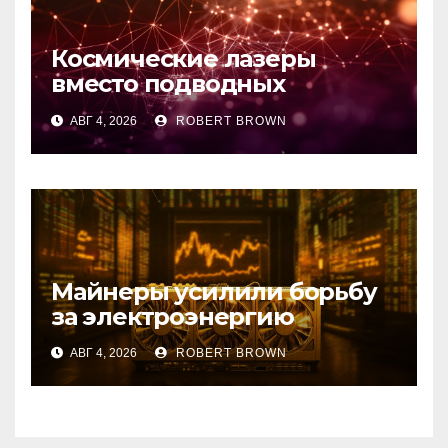
Космические лазеры
вместо подводных
кабелей: стартап EON
АВГ 4, 2026
ROBERT BROWN
привлек $10,75 млн
Майнеры усилили борьбу
за электроэнергию
АВГ 4, 2026
ROBERT BROWN