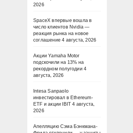
2026
SpaceX впервые вошла в
число клиентов Nvidia —
реакция рынка на новое
соглашение
4 августа, 2026
Акции Yamaha Motor
подскочили на 13% на
рекордном полугодии
4
августа, 2026
Intesa Sanpaolo
инвестировал в Ethereum-
ETF и акции IBIT
4 августа,
2026
Апелляцию Сэма Бэнкмана-
Фрида отклонили — у защиты