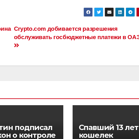
оина
Crypto.com добивается разрешения
обслуживать госбюджетные платежи в ОА
тин подписал
Спавший 13 лет
кон о контроле
кошелек