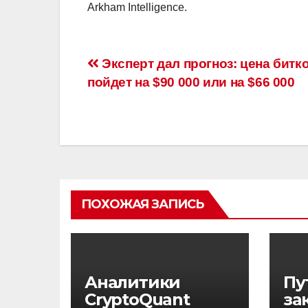
Arkham Intelligence.
Навигация
Эксперт дал прогноз: цена битк
пойдет на $90 000 или на $66 000
по
записям
ПОХОЖАЯ ЗАПИСЬ
Аналитики
Пу
CryptoQuant
за