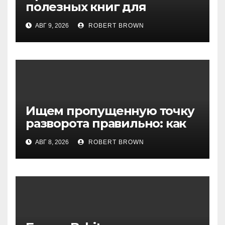
полезных книг для
криптотрейдеров
АВГ 9, 2026
ROBERT BROWN
Ищем пропущенную точку
разворота правильно: как
криптотрейдеру
АВГ 8, 2026
ROBERT BROWN
применять индикатор Роба
Букера