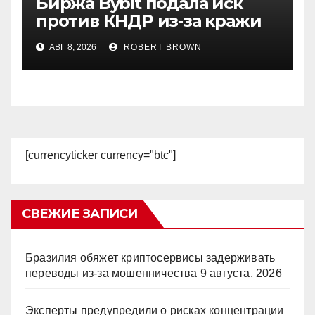
Биржа Bybit подала иск
против КНДР из‑за кражи
$1,5 млрд
АВГ 8, 2026
ROBERT BROWN
[currencyticker currency="btc"]
СВЕЖИЕ ЗАПИСИ
Бразилия обяжет криптосервисы задерживать
переводы из-за мошенничества
9 августа, 2026
Эксперты предупредили о рисках концентрации