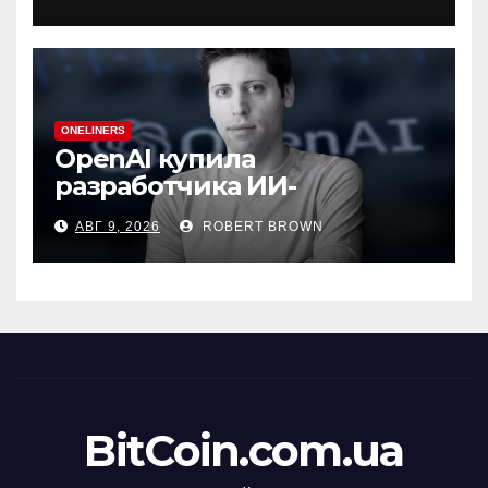
ONELINERS
OpenAI купила
разработчика ИИ-
генератора презентаций
АВГ 9, 2026
ROBERT BROWN
NextSlide
BitCoin.com.ua