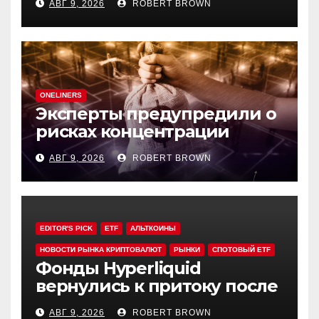
АВГ 9, 2026
ROBERT BROWN
за мошенничества
ONELINERS
Эксперты предупредили о
рисках концентрации
резервов ДАО в своих
АВГ 9, 2026
ROBERT BROWN
токенах
EDITOR'S PICK
ETF
АЛЬТКОИНЫ
НОВОСТИ РЫНКА КРИПТОВАЛЮТ
РЫНКИ
СПОТОВЫЙ ETF
Фонды Hyperliquid
вернулись к притоку после
3-х недель оттока
АВГ 9, 2026
ROBERT BROWN