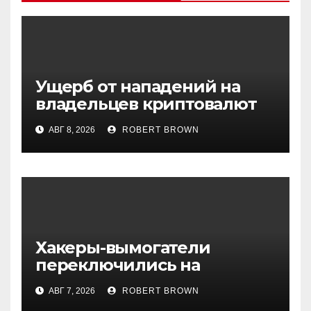
Ущерб от нападений на
владельцев криптовалют
превысил $30 млн
АВГ 8, 2026
ROBERT BROWN
Хакеры-вымогатели
переключились на
инвестфонды с Уолл-стрит
АВГ 7, 2026
ROBERT BROWN