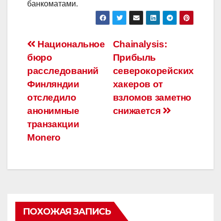
банкоматами.
Навигация
Национальное
Chainalysis:
бюро
Прибыль
по
расследований
северокорейских
записям
Финляндии
хакеров от
отследило
взломов заметно
анонимные
снижается
транзакции
Monero
ПОХОЖАЯ ЗАПИСЬ