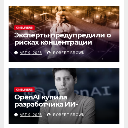
ONELINERS
Эксперты предупредили о
рисках концентрации
резервов ДАО в своих
АВГ 9, 2026
ROBERT BROWN
токенах
ONELINERS
OpenAI купила
разработчика ИИ-
генератора презентаций
АВГ 9, 2026
ROBERT BROWN
NextSlide