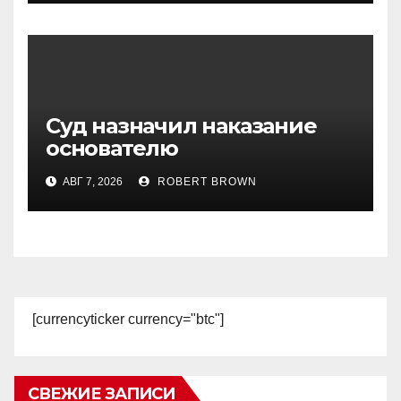
Суд назначил наказание
основателю
криптомаркетмейкера
АВГ 7, 2026
ROBERT BROWN
MyTrade
[currencyticker currency="btc"]
СВЕЖИЕ ЗАПИСИ