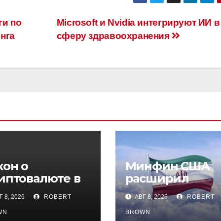
ги по
Microsoft и Nvidia интегрируют ИИ в
нга
сферу здравоохранения
кон о
Минфин США
иптовалюте в
расширил
ссии: какие
санкции проти
 8, 2026
ROBERT
АВГ 8, 2026
ROBERT
рмы эксперты
иранских
итают
криптобирж
WN
BROWN