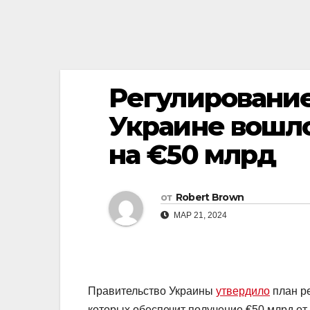
Регулирование
Украине вошл
на €50 млрд
от
Robert Brown
МАР 21, 2024
Правительство Украины
утвердило
план ре
которых обеспечит получение €50 млрд от 