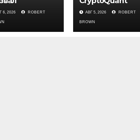
звал
CryptoQuant
кордную
связали паден
 6, 2026
ROBERT
АВГ 5, 2026
ROBERT
тивность
биткоина с
ржателей
обвалом
WN
BROWN
ткоина
капитализации
USDT