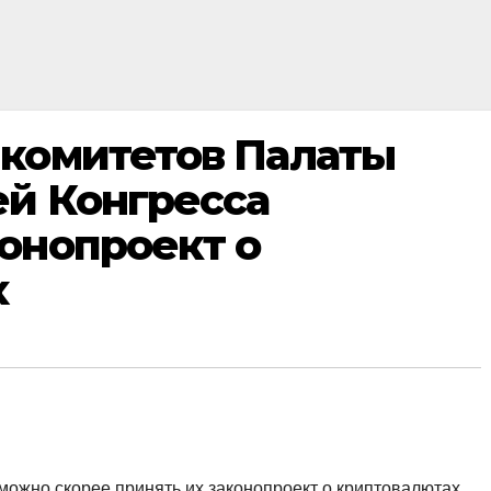
 комитетов Палаты
й Конгресса
онопроект о
х
можно скорее принять их законопроект о криптовалютах,