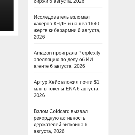
биржи
6 августа, 2026
ие
Исследователь взломал
хакеров КНДР и нашел 1640
жертв киберармии
6 августа,
2026
Amazon проиграла Perplexity
апелляцию по делу об ИИ-
агенте
6 августа, 2026
Артур Хейс вложил почти $1
млн в токены ENA
6 августа,
2026
Взлом Coldcard вызвал
рекордную активность
держателей биткоина
6
августа, 2026