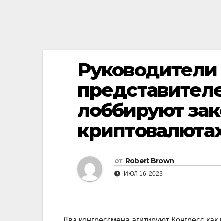
Руководители
представителе
лоббируют зак
криптовалюта
от
Robert Brown
ИЮЛ 16, 2023
Два конгрессмена агитируют Конгресс как 