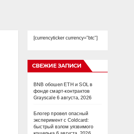
[currencyticker currency="btc"]
СВЕЖИЕ ЗАПИСИ
BNB обошел ETH и SOL в
фонде смарт-контрактов
Grayscale
6 августа, 2026
Блогер провел опасный
эксперимент с Coldcard:
быстрый взлом уязвимого
кошелька
6 августа, 2026