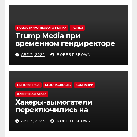
НОВОСТИ ФОНДОВОГО РЫНКА
РЫНКИ
Trump Media при
временном гендиректоре
МакГерне сократила число
АВГ 7, 2026
ROBERT BROWN
сделок с криптовалютами
EDITOR'S PICK
БЕЗОПАСНОСТЬ
КОМПАНИИ
ХАКЕРСКАЯ АТАКА
Хакеры-вымогатели
переключились на
инвестфонды с Уолл-стрит
АВГ 7, 2026
ROBERT BROWN