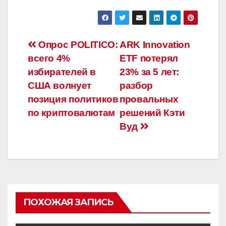
Навигация
Опрос POLITICO:
ARK Innovation
всего 4%
ETF потерял
по
избирателей в
23% за 5 лет:
записям
США волнует
разбор
позиция политиков
провальных
по криптовалютам
решений Кэти
Вуд
ПОХОЖАЯ ЗАПИСЬ