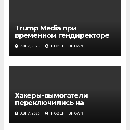
Trump Media при
временном гендиректоре
МакГерне сократила число
АВГ 7, 2026
ROBERT BROWN
сделок с криптовалютами
Хакеры-вымогатели
переключились на
инвестфонды с Уолл-стрит
АВГ 7, 2026
ROBERT BROWN