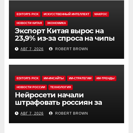
EDITOR'S PICK
ИСКУССТВЕННЫЙ ИНТЕЛЛЕКТ
МАКРОС
НОВОСТИ КИТАЯ
ЭКОНОМИКА
Экспорт Китая вырос на
23,9% из-за спроса на чипы
АВГ 7, 2026
ROBERT BROWN
EDITOR'S PICK
ИИ-ИНСАЙТЫ
ИИ-СТРАТЕГИИ
ИИ-ТРЕНДЫ
НОВОСТИ РОССИИ
ТЕХНОЛОГИЯ
Нейросети начали
штрафовать россиян за
борщевик
АВГ 7, 2026
ROBERT BROWN