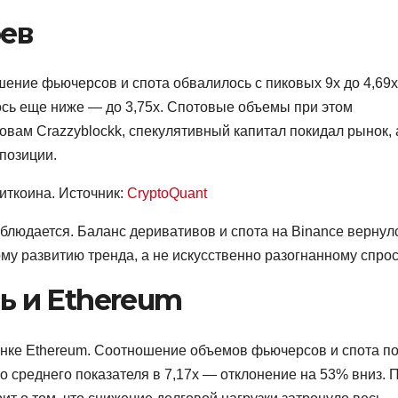
рев
ение фьючерсов и спота обвалилось с пиковых 9x до 4,69x
лось еще ниже — до 3,75x. Спотовые объемы при этом
вам Crazzyblockk, спекулятивный капитал покидал рынок, 
позиции.
иткоина. Источник:
CryptoQuant
блюдается. Баланс деривативов и спота на Binance вернул
му развитию тренда, а не искусственно разогнанному спрос
ь и Ethereum
ынке Ethereum. Соотношение объемов фьючерсов и спота п
о среднего показателя в 7,17x — отклонение на 53% вниз. 