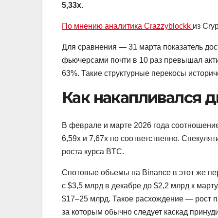
5,33x.
По мнению аналитика Crazzyblockk
из Cry
Для сравнения — 31 марта показатель дост
фьючерсами почти в 10 раз превышал акти
63%. Такие структурные перекосы историч
Как накапливался 
В феврале и марте 2026 года соотношение
6,59x и 7,67x по соответственно. Спекул
роста курса BTC.
Спотовые объемы на Binance в этот же пе
с $3,5 млрд в декабре до $2,2 млрд к ма
$17–25 млрд. Такое расхождение — рост п
за которым обычно следует каскад принуд