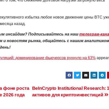
т о том, что снижение долговой нагрузки затронуло весь
пекулятивного избытка любое новое движение цены BTC уж
 месяца назад.
ым инсайдам? Подписывайтесь на наш
телеграм-кан
 и новостям рынка, общайтесь с нашим аналитиком
день!
екуляций: доминирование фьючерсов рухнуло на 63%
appear
а фоне роста
BeInCrypto Institutional Research: 
е 2026 года
активов для криптоинвестиций