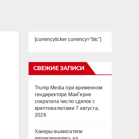
[currencyticker currency="btc"]
СВЕЖИЕ ЗАПИСИ
Trump Media при временном
гендиректоре МакГерне
сократила число сделок с
криптовалютами
7 августа,
2026
Хакеры-вымогатели
переключились на