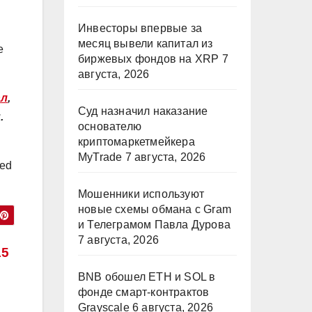
Инвесторы впервые за
месяц вывели капитал из
е
биржевых фондов на XRP
7
августа, 2026
ал
,
Суд назначил наказание
.
основателю
криптомаркетмейкера
MyTrade
7 августа, 2026
ed
Мошенники используют
новые схемы обмана с Gram
и Телеграмом Павла Дурова
7 августа, 2026
15
BNB обошел ETH и SOL в
фонде смарт-контрактов
Grayscale
6 августа, 2026