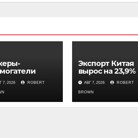
керы-
Экспорт Китая
могатели
вырос на 23,9%
реключились
из-за спроса на
 7, 2026
ROBERT
АВГ 7, 2026
ROBERT
 инвестфонды
чипы
Уолл-стрит
WN
BROWN