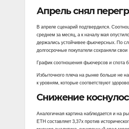
Апрель снял перег
В апреле сценарий подтвердился. Соотнош
среднем за месяц, а к началу мая опусти
держались устойчивее фьючерсных. По сло
долгосрочные покупатели сохраняли свои 
График соотношения фьючерсов и спота б
Избыточного плеча на рынке больше не на
к уровням, которые соответствуют здорово
Снижение коснулос
Аналогичная картина наблюдается и на р
ETH составляет 3,37x против историческог