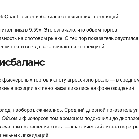
ptoQuant, рынок избавился от излишних спекуляций.
игал пика в 9,59x. Это означало, что объем торгов
вность на спотовом рынке. С тех пор показатель опустился
ески почти всегда заканчиваются коррекцией.
дисбаланс
 фьючерсных торгов к споту агрессивно росло — в средне
ятивные позиции активно накапливались на фоне ожиданий
риод, наоборот, сжимались. Средний дневной показатель у
рту. Объемы фьючерсов тем временем подскочили до диапазо
леча при сокращении спота — классический сигнал перегре
ительных ликвидаций.