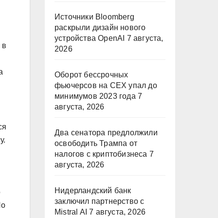
Источники Bloomberg
раскрыли дизайн нового
устройства OpenAI
7 августа,
 в
2026
а
Оборот бессрочных
фьючерсов на CEX упал до
минимумов 2023 года
7
августа, 2026
ся
Два сенатора предлолжили
у.
освободить Трампа от
налогов с криптобизнеса
7
августа, 2026
Нидерландский банк
о
заключил партнерство с
По
Mistral AI
7 августа, 2026