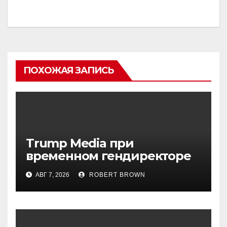
ПОХОЖАЯ ЗАПИСЬ
Trump Media при
временном гендиректоре
МакГерне сократила число
АВГ 7, 2026
ROBERT BROWN
сделок с криптовалютами