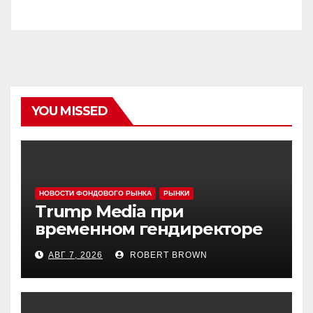
YOU MISSED
НОВОСТИ ФОНДОВОГО РЫНКА
РЫНКИ
Trump Media при
временном гендиректоре
МакГерне сократила число
АВГ 7, 2026
ROBERT BROWN
сделок с криптовалютами