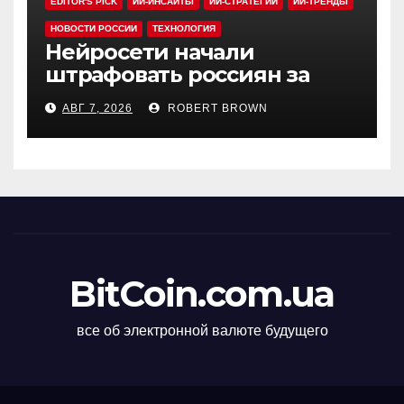
EDITOR'S PICK
ИИ-ИНСАЙТЫ
ИИ-СТРАТЕГИИ
ИИ-ТРЕНДЫ
НОВОСТИ РОССИИ
ТЕХНОЛОГИЯ
Нейросети начали
штрафовать россиян за
борщевик
АВГ 7, 2026
ROBERT BROWN
BitCoin.com.ua
все об электронной валюте будущего