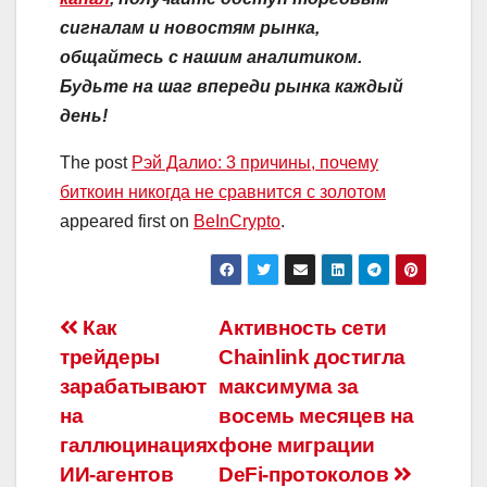
сигналам и новостям рынка,
общайтесь с нашим аналитиком.
Будьте на шаг впереди рынка каждый
день!
The post
Рэй Далио: 3 причины, почему
биткоин никогда не сравнится с золотом
appeared first on
BeInCrypto
.
Навигация
Как
Активность сети
трейдеры
Chainlink достигла
по
зарабатывают
максимума за
записям
на
восемь месяцев на
галлюцинациях
фоне миграции
ИИ-агентов
DeFi-протоколов