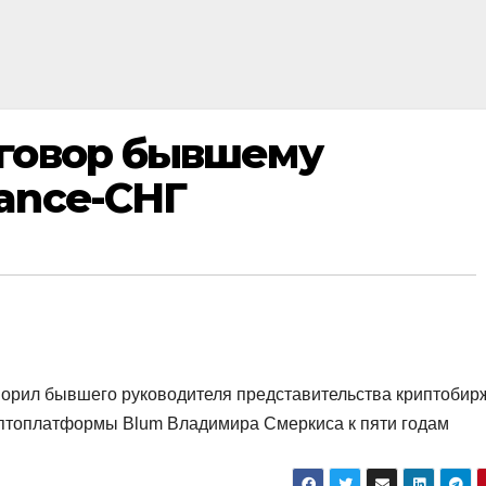
иговор бывшему
ance-СНГ
орил бывшего руководителя представительства криптобир
риптоплатформы Blum Владимира Смеркиса к пяти годам