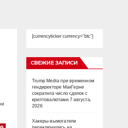
[currencyticker currency="btc"]
СВЕЖИЕ ЗАПИСИ
Trump Media при временном
гендиректоре МакГерне
сократила число сделок с
криптовалютами
7 августа,
жи
2026
Хакеры-вымогатели
переключились на