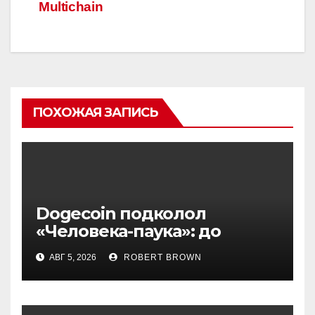
Multichain
ПОХОЖАЯ ЗАПИСЬ
Dogecoin подколол
«Человека-паука»: до
мемкоина еще 11 премьер
АВГ 5, 2026
ROBERT BROWN