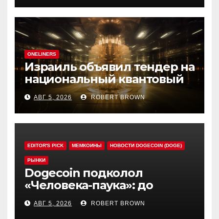
ONELINERS
Израиль объявил тендер на
национальный квантовый
компьютер
АВГ 5, 2026
ROBERT BROWN
EDITOR'S PICK
МЕМКОИНЫ
НОВОСТИ DOGECOIN (DOGE)
РЫНКИ
Dogecoin подколол
«Человека-паука»: до
мемкоина еще 11 премьер
АВГ 5, 2026
ROBERT BROWN