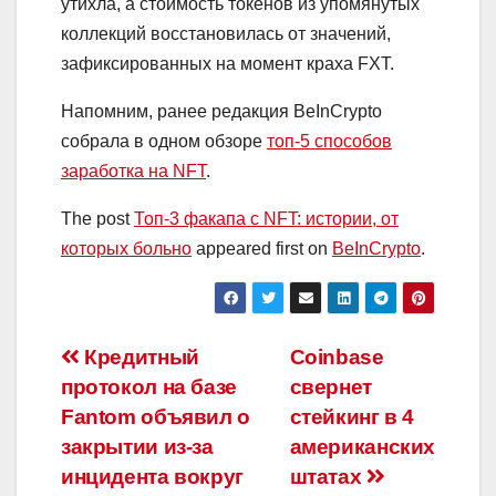
утихла, а стоимость токенов из упомянутых
коллекций восстановилась от значений,
зафиксированных на момент краха FXT.
Напомним, ранее редакция BeInCrypto
собрала в одном обзоре
топ-5 способов
заработка на NFT
.
The post
Топ-3 факапа с NFT: истории, от
которых больно
appeared first on
BeInCrypto
.
Навигация
Кредитный
Coinbase
протокол на базе
свернет
по
Fantom объявил о
стейкинг в 4
записям
закрытии из-за
американских
инцидента вокруг
штатах