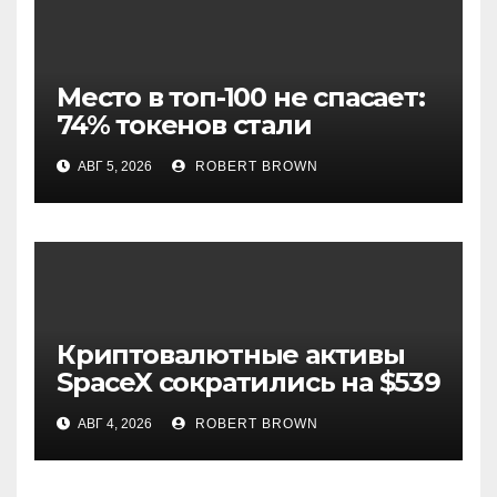
Место в топ-100 не спасает:
74% токенов стали
мертвыми
АВГ 5, 2026
ROBERT BROWN
Криптовалютные активы
SpaceX сократились на $539
млн при росте прибыли
АВГ 4, 2026
ROBERT BROWN
выше прогноза