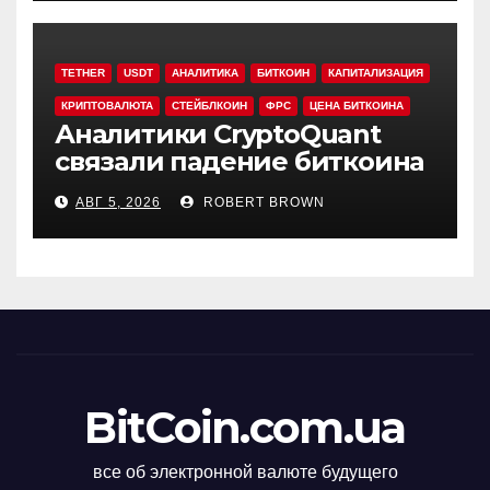
TETHER
USDT
АНАЛИТИКА
БИТКОИН
КАПИТАЛИЗАЦИЯ
КРИПТОВАЛЮТА
СТЕЙБЛКОИН
ФРС
ЦЕНА БИТКОИНА
Аналитики CryptoQuant
связали падение биткоина
с обвалом капитализации
АВГ 5, 2026
ROBERT BROWN
USDT
BitCoin.com.ua
все об электронной валюте будущего