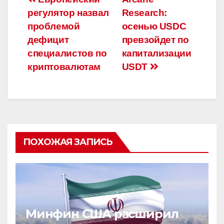
Навигация
регулятор назвал
Research:
по
проблемой
осенью USDC
записям
дефицит
превзойдет по
специалистов по
капитализации
криптовалютам
USDT
ПОХОЖАЯ ЗАПИСЬ
Минфин США расширил