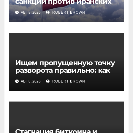
санкции против иранских
криптобирж
АВГ 8, 2026
ROBERT BROWN
Ищем пропущенную точку
разворота правильно: как
криптотрейдеру
АВГ 8, 2026
ROBERT BROWN
применять индикатор Роба
Букера
Стагнация биткоина и