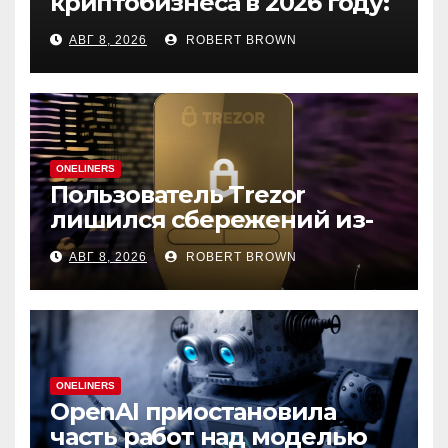
криптобизнеса в 2026 году:
выбор экспертов
АВГ 8, 2026
ROBERT BROWN
ONELINERS
Пользователь Trezor
лишился сбережений из-
за фишинга в выдаче
АВГ 8, 2026
ROBERT BROWN
Google
ONELINERS
OpenAI приостановила
часть работ над моделью