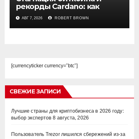
рекорды Cardano: как
начинается август на
АВГ 7, 2026
ROBERT BROWN
крипторынке
[currencyticker currency="btc"]
СВЕЖИЕ ЗАПИСИ
Лучшие страны для криптобизнеса в 2026 году:
выбор экспертов
8 августа, 2026
Пользователь Trezor лишился сбережений из-за