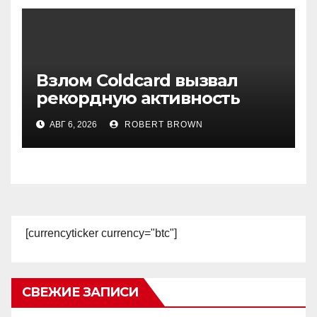
Взлом Coldcard вызвал
рекордную активность
держателей биткоина
АВГ 6, 2026
ROBERT BROWN
[currencyticker currency="btc"]
СВЕЖИЕ ЗАПИСИ