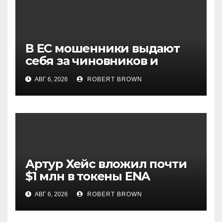
В ЕС мошенники выдают
себя за чиновников и
лицензированные по MiCA
АВГ 6, 2026
ROBERT BROWN
биржи
Артур Хейс вложил почти
$1 млн в токены ENA
АВГ 6, 2026
ROBERT BROWN