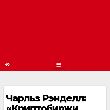
Чарльз Рэнделл:
«Криптобиржи