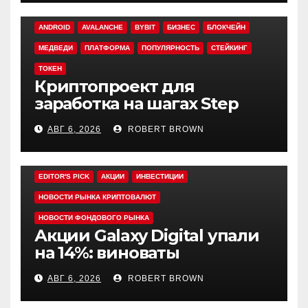
ANDROID
AVALANCHE
BYBIT
БИЗНЕС
БЛОКЧЕЙН
МЕДВЕДИ
ПЛАТФОРМА
ПОПУЛЯРНОСТЬ
СТЕЙКИНГ
ТОКЕН
Криптопроект для
заработка на шагах Step
App закрывается спустя
АВГ 6, 2026
ROBERT BROWN
четыре года работы
EDITOR'S PICK
АКЦИИ
ИНВЕСТИЦИИ
НОВОСТИ РЫНКА КРИПТОВАЛЮТ
НОВОСТИ ФОНДОВОГО РЫНКА
Акции Galaxy Digital упали
на 14%: виноваты
криптовалюты
АВГ 6, 2026
ROBERT BROWN