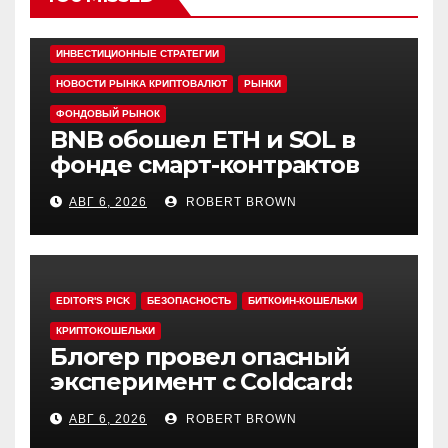
EDITOR'S PICK
АЛЬТКОИНЫ
ИНВЕСТИЦИОННЫЕ СТРАТЕГИИ
НОВОСТИ РЫНКА КРИПТОВАЛЮТ
РЫНКИ
ФОНДОВЫЙ РЫНОК
BNB обошел ETH и SOL в
фонде смарт-контрактов
Grayscale
АВГ 6, 2026
ROBERT BROWN
EDITOR'S PICK
БЕЗОПАСНОСТЬ
БИТКОИН-КОШЕЛЬКИ
КРИПТОКОШЕЛЬКИ
Блогер провел опасный
эксперимент с Coldcard:
быстрый взлом уязвимого
АВГ 6, 2026
ROBERT BROWN
кошелька