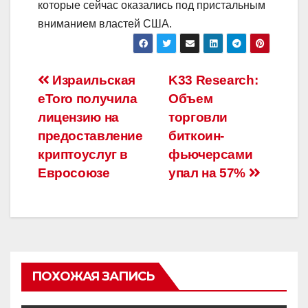
которые сейчас оказались под пристальным
вниманием властей США.
Навигация
Израильская
K33 Research:
eToro получила
Объем
по
лицензию на
торговли
записям
предоставление
биткоин-
криптоуслуг в
фьючерсами
Евросоюзе
упал на 57%
ПОХОЖАЯ ЗАПИСЬ