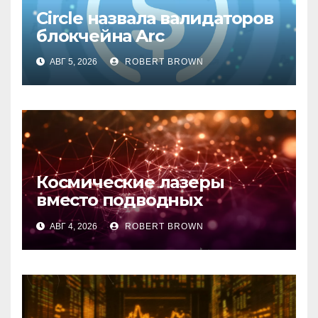
Circle назвала валидаторов
блокчейна Arc
АВГ 5, 2026
ROBERT BROWN
Космические лазеры
вместо подводных
кабелей: стартап EON
АВГ 4, 2026
ROBERT BROWN
привлек $10,75 млн