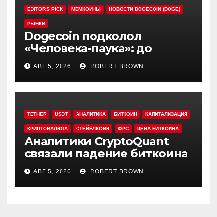
EDITOR'S PICK
МЕМКОИНЫ
НОВОСТИ DOGECOIN (DOGE)
РЫНКИ
Dogecoin подколол
«Человека-паука»: до
мемкоина еще 11 премьер
АВГ 5, 2026
ROBERT BROWN
TETHER
USDT
АНАЛИТИКА
БИТКОИН
КАПИТАЛИЗАЦИЯ
КРИПТОВАЛЮТА
СТЕЙБЛКОИН
ФРС
ЦЕНА БИТКОИНА
Аналитики CryptoQuant
связали падение биткоина
с обвалом капитализации
АВГ 5, 2026
ROBERT BROWN
USDT