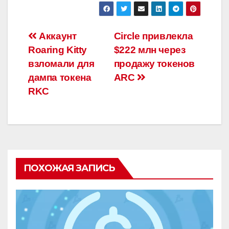
Навигация
Аккаунт
Circle привлекла
Roaring Kitty
$222 млн через
по
взломали для
продажу токенов
записям
дампа токена
ARC
RKC
ПОХОЖАЯ ЗАПИСЬ