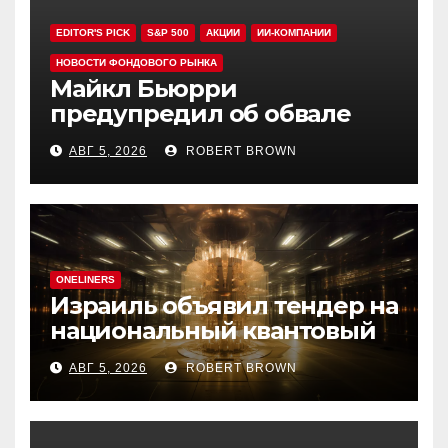
EDITOR'S PICK
S&P 500
АКЦИИ
ИИ-КОМПАНИИ
НОВОСТИ ФОНДОВОГО РЫНКА
Майкл Бьюрри
предупредил об обвале
рынка при рекордном S&P
АВГ 5, 2026
ROBERT BROWN
500
ONELINERS
Израиль объявил тендер на
национальный квантовый
компьютер
АВГ 5, 2026
ROBERT BROWN