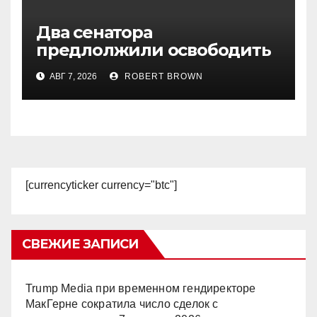
Два сенатора
предлолжили освободить
Трампа от налогов с
АВГ 7, 2026
ROBERT BROWN
криптобизнеса
[currencyticker currency="btc"]
СВЕЖИЕ ЗАПИСИ
Trump Media при временном гендиректоре
МакГерне сократила число сделок с