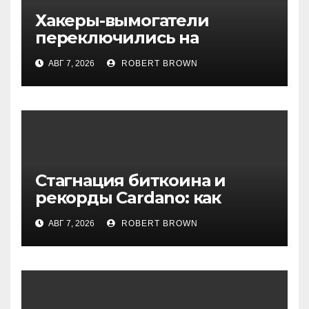
Хакеры-вымогатели
переключились на
инвестфонды с Уолл-стрит
АВГ 7, 2026
ROBERT BROWN
Стагнация биткоина и
рекорды Cardano: как
начинается август на
АВГ 7, 2026
ROBERT BROWN
крипторынке