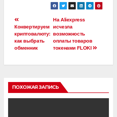
Навигация
На Aliexpress
Конвертируем
исчезла
по
криптовалюту:
возможность
записям
как выбрать
оплаты товаров
обменник
токенами FLOKI
ПОХОЖАЯ ЗАПИСЬ