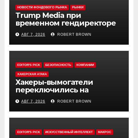
НОВОСТИ ФОНДОВОГО РЫНКА
РЫНКИ
Trump Media при
временном гендиректоре
МакГерне сократила число
АВГ 7, 2026
ROBERT BROWN
сделок с криптовалютами
EDITOR'S PICK
БЕЗОПАСНОСТЬ
КОМПАНИИ
ХАКЕРСКАЯ АТАКА
Хакеры-вымогатели
переключились на
инвестфонды с Уолл-стрит
АВГ 7, 2026
ROBERT BROWN
EDITOR'S PICK
ИСКУССТВЕННЫЙ ИНТЕЛЛЕКТ
МАКРОС