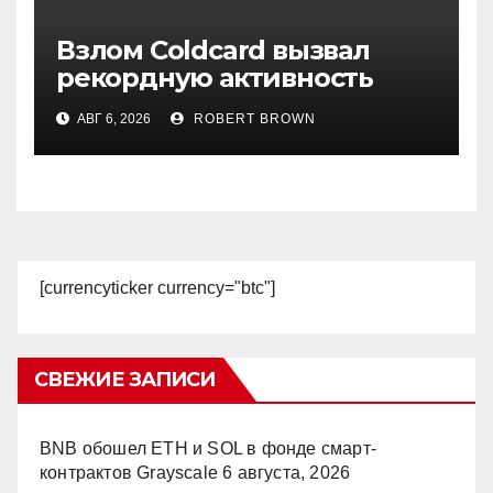
Взлом Coldcard вызвал
рекордную активность
держателей биткоина
АВГ 6, 2026
ROBERT BROWN
[currencyticker currency="btc"]
СВЕЖИЕ ЗАПИСИ
BNB обошел ETH и SOL в фонде смарт-
контрактов Grayscale
6 августа, 2026