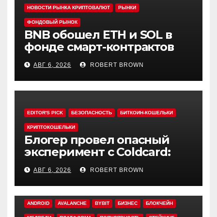
НОВОСТИ РЫНКА КРИПТОВАЛЮТ
РЫНКИ
ФОНДОВЫЙ РЫНОК
BNB обошел ETH и SOL в
фонде смарт-контрактов
Grayscale
АВГ 6, 2026
ROBERT BROWN
EDITOR'S PICK
БЕЗОПАСНОСТЬ
БИТКОИН-КОШЕЛЬКИ
КРИПТОКОШЕЛЬКИ
Блогер провел опасный
эксперимент с Coldcard:
быстрый взлом уязвимого
АВГ 6, 2026
ROBERT BROWN
кошелька
ANDROID
AVALANCHE
BYBIT
БИЗНЕС
БЛОКЧЕЙН