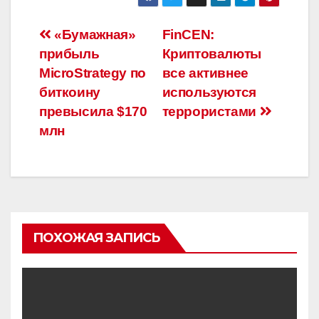
Навигация
«Бумажная»
FinCEN:
прибыль
Криптовалюты
по
MicroStrategy по
все активнее
записям
биткоину
используются
превысила $170
террористами
млн
ПОХОЖАЯ ЗАПИСЬ