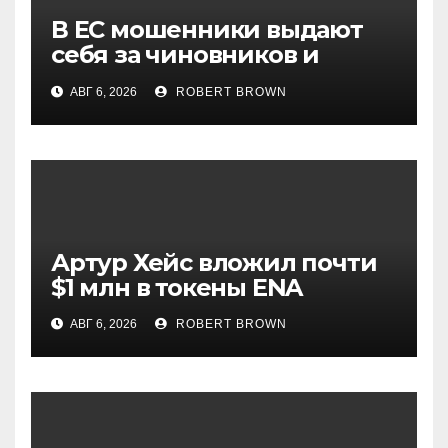
В ЕС мошенники выдают
себя за чиновников и
лицензированные по MiCA
АВГ 6, 2026
ROBERT BROWN
биржи
Артур Хейс вложил почти
$1 млн в токены ENA
АВГ 6, 2026
ROBERT BROWN