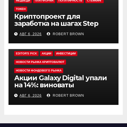
МЕДВЕДИ
ПЛАТФОРМА
ПОПУЛЯРНОСТЬ
СТЕЙКИНГ
ТОКЕН
Криптопроект для
заработка на шагах Step
App закрывается спустя
АВГ 6, 2026
ROBERT BROWN
четыре года работы
EDITOR'S PICK
АКЦИИ
ИНВЕСТИЦИИ
НОВОСТИ РЫНКА КРИПТОВАЛЮТ
НОВОСТИ ФОНДОВОГО РЫНКА
Акции Galaxy Digital упали
на 14%: виноваты
криптовалюты
АВГ 6, 2026
ROBERT BROWN