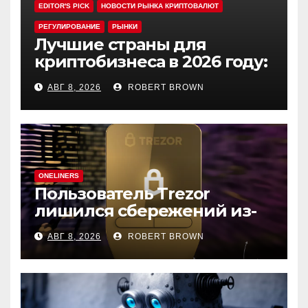
EDITOR'S PICK
НОВОСТИ РЫНКА КРИПТОВАЛЮТ
РЕГУЛИРОВАНИЕ
РЫНКИ
Лучшие страны для
криптобизнеса в 2026 году:
выбор экспертов
АВГ 8, 2026
ROBERT BROWN
ONELINERS
Пользователь Trezor
лишился сбережений из-
за фишинга в выдаче
АВГ 8, 2026
ROBERT BROWN
Google