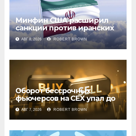
Минфин США расширил
санкции против иранских
криптобирж
АВГ 8, 2026
ROBERT BROWN
Оборот бессрочных
фьючерсов на CEX упал до
минимумов 2023 года
АВГ 7, 2026
ROBERT BROWN