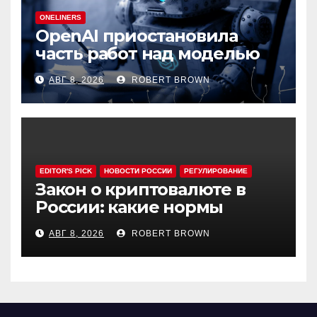
ONELINERS
OpenAI приостановила
часть работ над моделью
Astra
АВГ 8, 2026
ROBERT BROWN
EDITOR'S PICK
НОВОСТИ РОССИИ
РЕГУЛИРОВАНИЕ
Закон о криптовалюте в
России: какие нормы
эксперты считают
АВГ 8, 2026
ROBERT BROWN
спорными