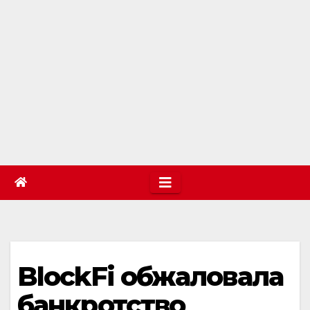
BlockFi обжаловала
банкротство