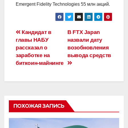
Emergent Fidelity Technologies 55 млн акций.
Навигация
Кандидат в
В FTX Japan
главы НАБУ
назвали дату
по
рассказал о
возобновления
записям
заработке на
вывода средств
биткоин-майнинге
ПОХОЖАЯ ЗАПИСЬ