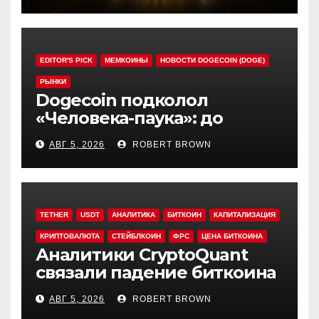
EDITOR'S PICK
МЕМКОИНЫ
НОВОСТИ DOGECOIN (DOGE)
РЫНКИ
Dogecoin подколол
«Человека-паука»: до
мемкоина еще 11 премьер
АВГ 5, 2026
ROBERT BROWN
TETHER
USDT
АНАЛИТИКА
БИТКОИН
КАПИТАЛИЗАЦИЯ
КРИПТОВАЛЮТА
СТЕЙБЛКОИН
ФРС
ЦЕНА БИТКОИНА
Аналитики CryptoQuant
связали падение биткоина
с обвалом капитализации
АВГ 5, 2026
ROBERT BROWN
USDT