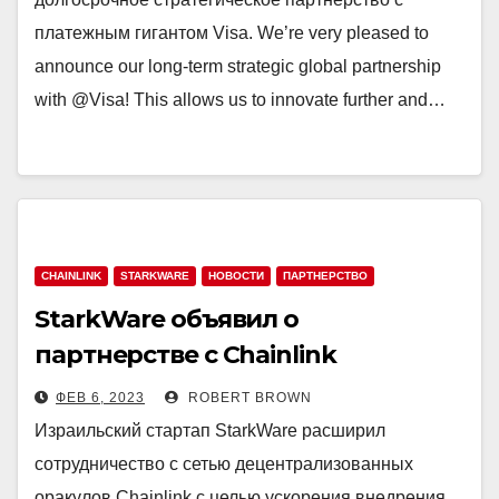
платежным гигантом Visa. We’re very pleased to
announce our long-term strategic global partnership
with @Visa! This allows us to innovate further and…
CHAINLINK
STARKWARE
НОВОСТИ
ПАРТНЕРСТВО
StarkWare объявил о
партнерстве с Chainlink
ФЕВ 6, 2023
ROBERT BROWN
Израильский стартап StarkWare расширил
сотрудничество с сетью децентрализованных
оракулов Chainlink с целью ускорения внедрения