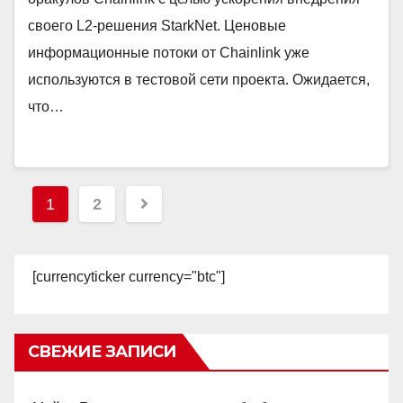
своего L2-решения StarkNet. Ценовые
информационные потоки от Chainlink уже
используются в тестовой сети проекта. Ожидается,
что…
Пагинация
1
2
записей
[currencyticker currency="btc"]
СВЕЖИЕ ЗАПИСИ