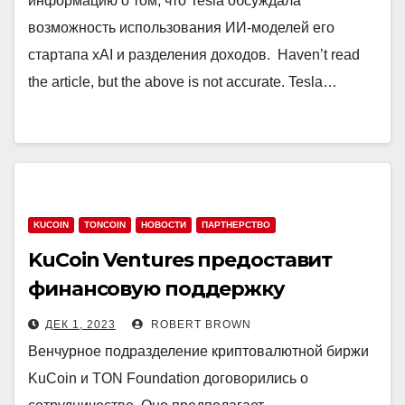
информацию о том, что Tesla обсуждала
возможность использования ИИ-моделей его
стартапа xAI и разделения доходов. Haven’t read
the article, but the above is not accurate. Tesla…
KUCOIN
TONCOIN
НОВОСТИ
ПАРТНЕРСТВО
KuCoin Ventures предоставит
финансовую поддержку
экосистеме TON
ДЕК 1, 2023
ROBERT BROWN
Венчурное подразделение криптовалютной биржи
KuCoin и TON Foundation договорились о