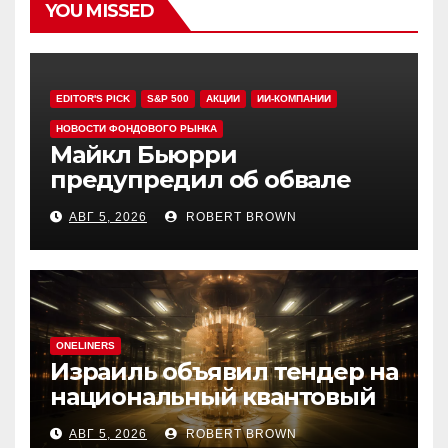
YOU MISSED
EDITOR'S PICK
S&P 500
АКЦИИ
ИИ-КОМПАНИИ
НОВОСТИ ФОНДОВОГО РЫНКА
Майкл Бьюрри
предупредил об обвале
рынка при рекордном S&P
АВГ 5, 2026
ROBERT BROWN
500
ONELINERS
Израиль объявил тендер на
национальный квантовый
компьютер
АВГ 5, 2026
ROBERT BROWN