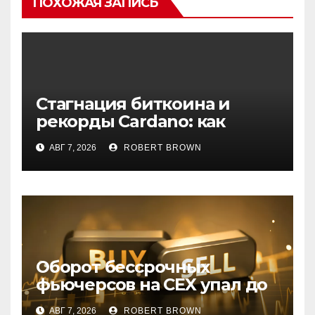
ПОХОЖАЯ ЗАПИСЬ
Стагнация биткоина и
рекорды Cardano: как
начинается август на
АВГ 7, 2026
ROBERT BROWN
крипторынке
Оборот бессрочных
фьючерсов на CEX упал до
минимумов 2023 года
АВГ 7, 2026
ROBERT BROWN