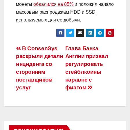
монеты
обвалился на 85%
и положил начало
массовым распродажам HDD и SSD,
используемых для ее добычи.
Навигация
В ConsenSys
Глава Банка
раскрыли детали
Англии призвал
по
инцидента со
регулировать
записям
сторонним
стейблкоины
поставщиком
наравне с
услуг
фиатом