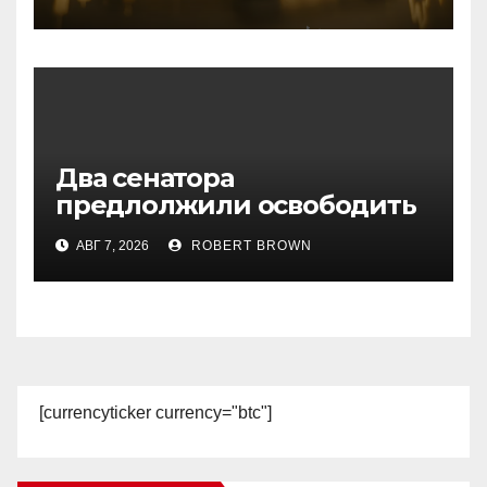
Два сенатора
предлолжили освободить
Трампа от налогов с
АВГ 7, 2026
ROBERT BROWN
криптобизнеса
[currencyticker currency="btc"]