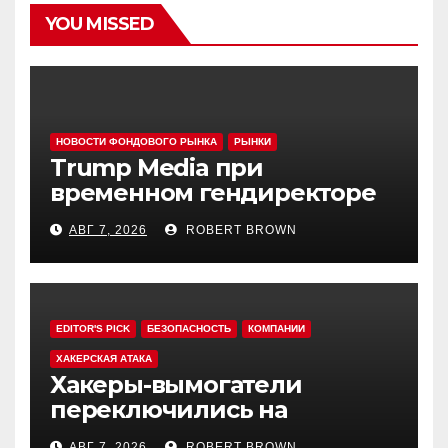
YOU MISSED
НОВОСТИ ФОНДОВОГО РЫНКА
РЫНКИ
Trump Media при
временном гендиректоре
МакГерне сократила число
АВГ 7, 2026
ROBERT BROWN
сделок с криптовалютами
EDITOR'S PICK
БЕЗОПАСНОСТЬ
КОМПАНИИ
ХАКЕРСКАЯ АТАКА
Хакеры-вымогатели
переключились на
инвестфонды с Уолл-стрит
АВГ 7, 2026
ROBERT BROWN