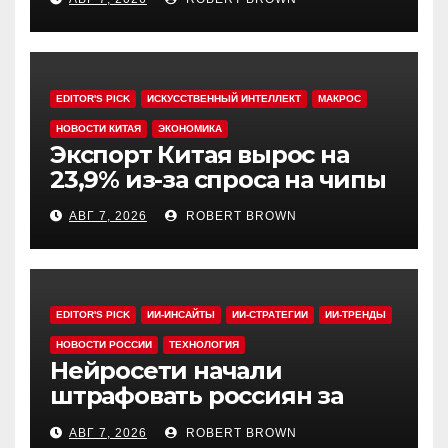
EDITOR'S PICK
ИСКУССТВЕННЫЙ ИНТЕЛЛЕКТ
МАКРОС
НОВОСТИ КИТАЯ
ЭКОНОМИКА
Экспорт Китая вырос на
23,9% из-за спроса на чипы
АВГ 7, 2026
ROBERT BROWN
EDITOR'S PICK
ИИ-ИНСАЙТЫ
ИИ-СТРАТЕГИИ
ИИ-ТРЕНДЫ
НОВОСТИ РОССИИ
ТЕХНОЛОГИЯ
Нейросети начали
штрафовать россиян за
борщевик
АВГ 7, 2026
ROBERT BROWN