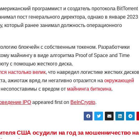
мериканский программист и создатель протокола BitTorrent
анимал пост генерального директора, однако в январе 2023
, который ранее занимал должность операционного
кологию блокчейн с собственным токеном. Разработчики
ому майнингу в виде алгоритма Proof of Space and Time
юту с помощью жесткого диска.
лся настолько велик
, что навредил логистике жестких дисков
кта, ажиотаж вряд ли негативно отразится на
окружающей
я несопоставимы с вредом от
майнинга биткоина
.
роведение IPO
appeared first on
BeInCrypto
.
ителя США осудили на год за мошенничество на