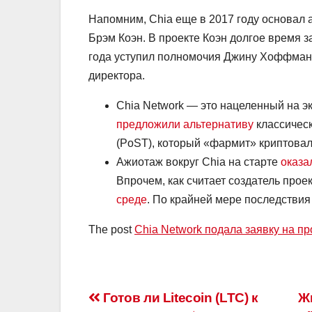
Напомним, Chia еще в 2017 году основал а
Брэм Коэн. В проекте Коэн долгое время з
года уступил полномочия Джину Хоффману
директора.
Chia Network — это нацеленный на э
предложили альтернативу
классическ
(PoST), который «фармит» криптовал
Ажиотаж вокруг Chia на старте
оказа
Впрочем, как считает создатель прое
среде
. По крайней мере последстви
The post
Chia Network подала заявку на п
Навигация
Готов ли Litecoin (LTC) к
Ж