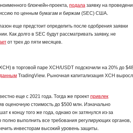
одноименного блокчейн-проекта,
подала
заявку на проведени
миссию по ценным бумагам и биржам (SEC) США.
пазон еще предстоит определить после одобрения заявки
и. Как долго в SEC будут рассматривать заявку, не
ает
от трех до пяти месяцев.
(XCH) в торговой паре XCH/USDT подскочили на 20% до $48
данным
TradingView. Рыночная капитализация XCH вырос
вестно еще с 2021 года. Тогда же проект
привлек
яв оценочную стоимость до $500 млн. Изначально
ат к концу того же года, однако он затянулся из-за
 полно выполнить все требования регулирующих органов,
печить инвесторам высокий уровень защиты.