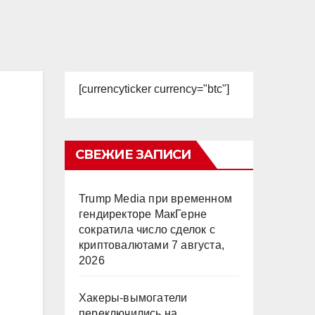
[currencyticker currency="btc"]
СВЕЖИЕ ЗАПИСИ
Trump Media при временном
гендиректоре МакГерне
сократила число сделок с
криптовалютами
7 августа,
2026
Хакеры-вымогатели
переключились на