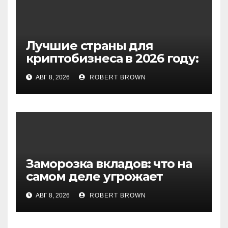
Лучшие страны для
криптобизнеса в 2026 году:
выбор экспертов
АВГ 8, 2026
ROBERT BROWN
Заморозка вкладов: что на
самом деле угрожает
сбережениям россиян
АВГ 8, 2026
ROBERT BROWN