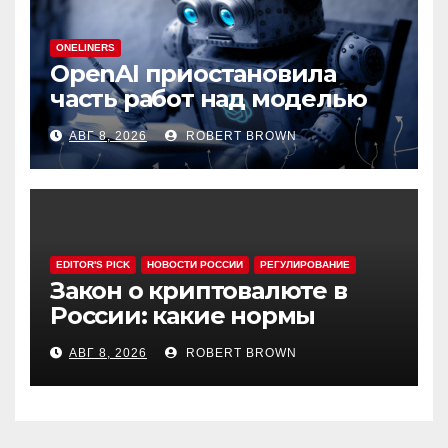
ONELINERS
OpenAI приостановила
часть работ над моделью
Astra
АВГ 8, 2026
ROBERT BROWN
EDITOR'S PICK
НОВОСТИ РОССИИ
РЕГУЛИРОВАНИЕ
Закон о криптовалюте в
России: какие нормы
эксперты считают
АВГ 8, 2026
ROBERT BROWN
спорными