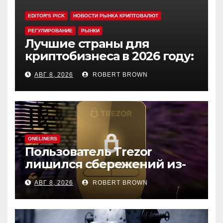
EDITOR'S PICK
НОВОСТИ РЫНКА КРИПТОВАЛЮТ
РЕГУЛИРОВАНИЕ
РЫНКИ
Лучшие страны для
криптобизнеса в 2026 году:
выбор экспертов
АВГ 8, 2026
ROBERT BROWN
ONELINERS
Пользователь Trezor
лишился сбережений из-
за фишинга в выдаче
АВГ 8, 2026
ROBERT BROWN
Google