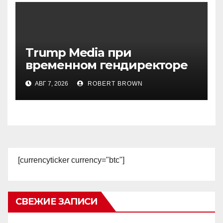
Trump Media при
временном гендиректоре
МакГерне сократила число
АВГ 7, 2026
ROBERT BROWN
сделок с криптовалютами
[currencyticker currency="btc"]
СВЕЖИЕ ЗАПИСИ