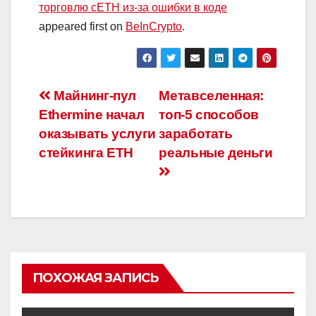
торговлю cETH из-за ошибки в коде
appeared first on
BeInCrypto
.
Навигация
Майнинг-пул
Метавселенная:
Ethermine начал
топ-5 способов
по
оказывать услуги
заработать
записям
стейкинга ETH
реальные деньги
ПОХОЖАЯ ЗАПИСЬ