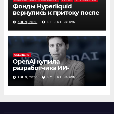
Фонды Hyperliquid
вернулись к притоку после
3-х недель оттока
АВГ 9, 2026
ROBERT BROWN
ONELINERS
OpenAI купила
разработчика ИИ-
генератора презентаций
АВГ 9, 2026
ROBERT BROWN
NextSlide