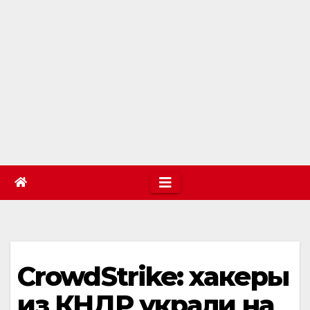
CrowdStrike: хакеры
из КНДР украли на