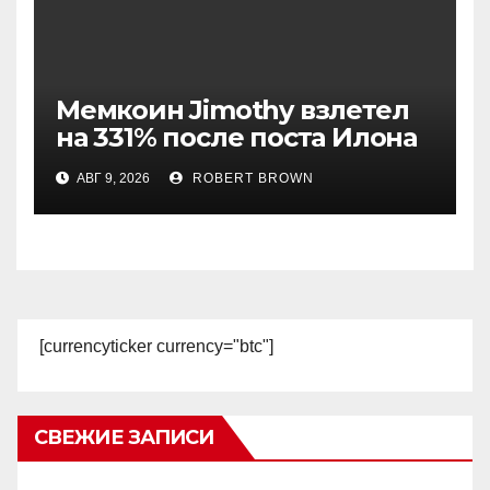
Мемкоин Jimothy взлетел
на 331% после поста Илона
Маска
АВГ 9, 2026
ROBERT BROWN
[currencyticker currency="btc"]
СВЕЖИЕ ЗАПИСИ