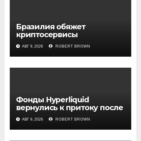
Бразилия обяжет
криптосервисы
задерживать переводы из-
АВГ 9, 2026
ROBERT BROWN
за мошенничества
Фонды Hyperliquid
вернулись к притоку после
3-х недель оттока
АВГ 9, 2026
ROBERT BROWN