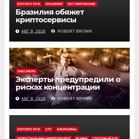
EDITOR'S PICK
БРАЗИЛИЯ
РЕГУЛИРОВАНИЕ
Бразилия обяжет
криптосервисы
задерживать переводы из-
АВГ 9, 2026
ROBERT BROWN
за мошенничества
ONELINERS
Эксперты предупредили о
рисках концентрации
резервов ДАО в своих
АВГ 9, 2026
ROBERT BROWN
токенах
EDITOR'S PICK
ETF
АЛЬТКОИНЫ
НОВОСТИ РЫНКА КРИПТОВАЛЮТ
РЫНКИ
СПОТОВЫЙ ETF