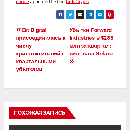
ранее
appeared first on
BeInCrypto
.
Навигация
Bit Digital
Убытки Forward
присоединилась к
Industries в $283
по
числу
млн за квартал:
записям
криптокомпаний с
виновата Solana
квартальными
убытками
ПОХОЖАЯ ЗАПИСЬ