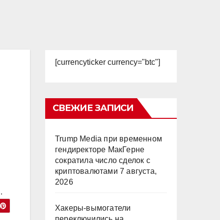
[currencyticker currency="btc"]
СВЕЖИЕ ЗАПИСИ
Trump Media при временном
гендиректоре МакГерне
сократила число сделок с
криптовалютами
7 августа,
2026
.
Хакеры-вымогатели
переключились на