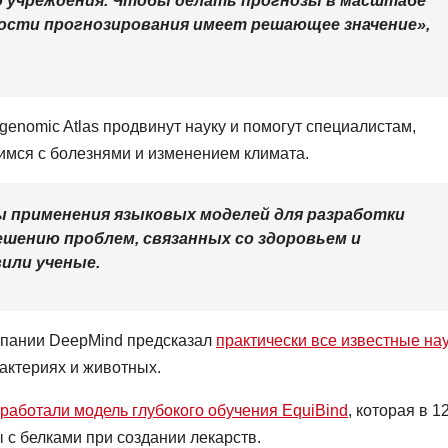
о учреждения. Чтобы делать прогнозы в масштабе
рости прогнозирования имеет решающее значение»,
genomic Atlas продвинут науку и помогут специалистам,
мся с болезнями и изменением климата.
ы применения языковых моделей для разработки
ешению проблем, связанных со здоровьем и
или ученые.
мпании DeepMind предсказал
практически все известные на
бактериях и животных.
работали модель глубокого обучения EquiBind
, которая в 1
 с белками при создании лекарств.