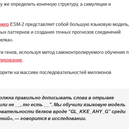
 же определить конечную структуру, а симуляции и
рмер
ESM-2 представляет собой большую языковую модель
ых паттернов и создания точных прогнозов соединений
елка».
и генов, используя метод самоконтролируемого обучения 
лирование
.
горитм на массиве последовательностей миллионов
должна правильно дописывать слова в отрывке
ли не __, то есть __”. Мы обучили языковую модель
довательности белков вроде “GL_KKE_AHY_G” среди
ний», — говорится в исследовании.