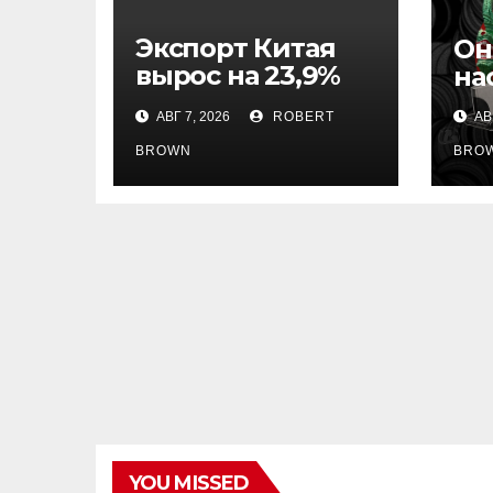
Экспорт Китая
Он
вырос на 23,9%
на
из-за спроса на
АВГ 7, 2026
ROBERT
АВГ
чипы
BROWN
BRO
YOU MISSED