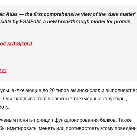
Atlas — the first comprehensive view of the ‘dark matter’
ssible by ESMFold, a new breakthrough model for protein
.co/LsUhSjzqCf
022
улы, включающие до 20 типов аминокислот, и выполняют в
х. Они складываются в сложные трехмерные структуры,
оту.
ученым понять принцип функционирования белков. Также
бы имитировать, менять или противостоять этому поведени