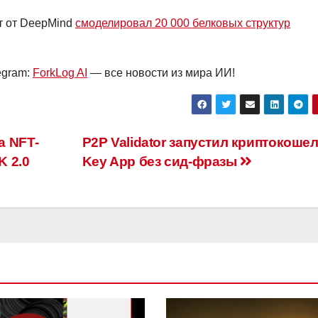
т от DeepMind
смоделировал 20 000 белковых структур
egram:
ForkLog AI
— все новости из мира ИИ!
а NFT-
P2P Validator запустил криптокоше
K 2.0
Key App без сид-фразы