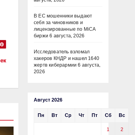
В ЕС мошенники выдают
себя за чиновников и
лицензированные по MiCA
биржи
6 августа, 2026
Исследователь взломал
хакеров КНДР и нашел 1640
лек
жертв киберармии
6 августа,
2026
Август 2026
Пн
Вт
Ср
Чт
Пт
Сб
Вс
1
2