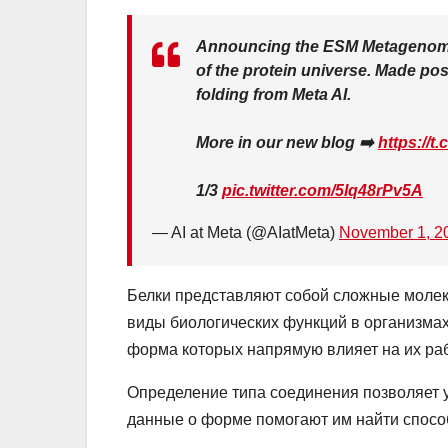
Announcing the ESM Metagenomic 
of the protein universe. Made po
folding from Meta AI.
More in our new blog ➡️
https://t
1/3
pic.twitter.com/5lq48rPv5A
— AI at Meta (@AIatMeta)
November 1, 2
Белки представляют собой сложные молек
виды биологических функций в организма
форма которых напрямую влияет на их раб
Определение типа соединения позволяет 
данные о форме помогают им найти спосо