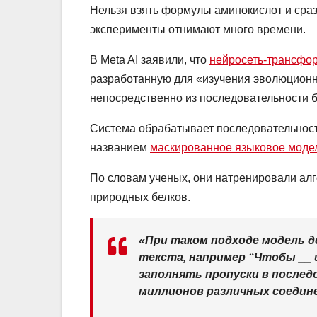
Нельзя взять формулы аминокислот и сразу
эксперименты отнимают много времени.
В Meta AI заявили, что
нейросеть-трансфо
разработанную для «изучения эволюционн
непосредственно из последовательности б
Система обрабатывает последовательност
названием
маскированное языковое моде
По словам ученых, они натренировали ал
природных белков.
«При таком подходе модель 
текста, например “Чтобы __ и
заполнять пропуски в после
миллионов различных соедине