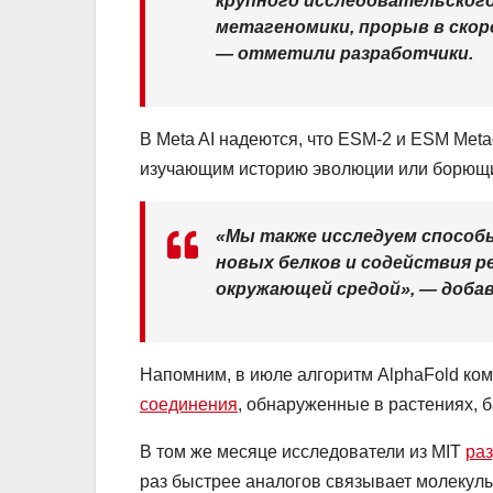
крупного исследовательског
метагеномики, прорыв в ско
— отметили разработчики.
В Meta AI надеются, что ESM-2 и ESM Meta
изучающим историю эволюции или борющи
«Мы также исследуем способ
новых белков и содействия р
окружающей средой», — добав
Напомним, в июле алгоритм AlphaFold ко
соединения
, обнаруженные в растениях, 
В том же месяце исследователи из MIT
раз
раз быстрее аналогов связывает молекулы