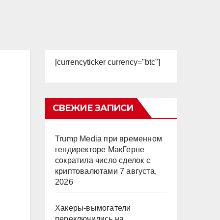
[currencyticker currency="btc"]
СВЕЖИЕ ЗАПИСИ
Trump Media при временном
гендиректоре МакГерне
сократила число сделок с
криптовалютами
7 августа,
2026
Хакеры-вымогатели
переключились на