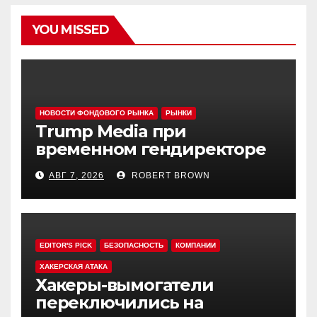
YOU MISSED
НОВОСТИ ФОНДОВОГО РЫНКА
РЫНКИ
Trump Media при
временном гендиректоре
МакГерне сократила число
АВГ 7, 2026
ROBERT BROWN
сделок с криптовалютами
EDITOR'S PICK
БЕЗОПАСНОСТЬ
КОМПАНИИ
ХАКЕРСКАЯ АТАКА
Хакеры-вымогатели
переключились на