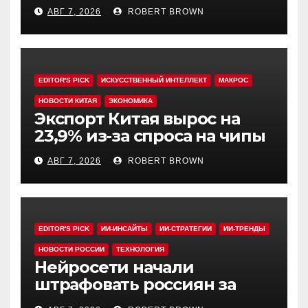
инвестфонды с Уолл-стрит
АВГ 7, 2026
ROBERT BROWN
EDITOR'S PICK
ИСКУССТВЕННЫЙ ИНТЕЛЛЕКТ
МАКРОС
НОВОСТИ КИТАЯ
ЭКОНОМИКА
Экспорт Китая вырос на
23,9% из-за спроса на чипы
АВГ 7, 2026
ROBERT BROWN
EDITOR'S PICK
ИИ-ИНСАЙТЫ
ИИ-СТРАТЕГИИ
ИИ-ТРЕНДЫ
НОВОСТИ РОССИИ
ТЕХНОЛОГИЯ
Нейросети начали
штрафовать россиян за
борщевик