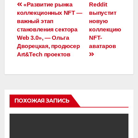
Навигация
«Развитие рынка
Reddit
коллекционных NFT —
выпустит
по
важный этап
новую
записям
становления сектора
коллекцию
Web 3.0», — Ольга
NFT-
Дворецкая, продюсер
аватаров
Art&Tech проектов
ПОХОЖАЯ ЗАПИСЬ