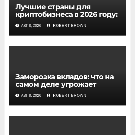
Лучшие страны для
криптобизнеса в 2026 году:
выбор экспертов
АВГ 8, 2026
ROBERT BROWN
Заморозка вкладов: что на
самом деле угрожает
сбережениям россиян
АВГ 8, 2026
ROBERT BROWN