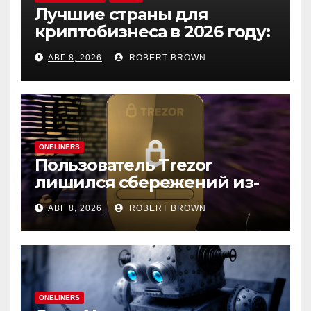
Лучшие страны для
криптобизнеса в 2026 году:
выбор экспертов
АВГ 8, 2026
ROBERT BROWN
ONELINERS
Пользователь Trezor
лишился сбережений из-
за фишинга в выдаче
АВГ 8, 2026
ROBERT BROWN
Google
ONELINERS