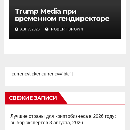
Trump Media при
временном гендиректоре
МакГерне сократила число
АВГ 7, 2026
ROBERT BROWN
сделок с криптовалютами
[currencyticker currency="btc"]
СВЕЖИЕ ЗАПИСИ
Лучшие страны для криптобизнеса в 2026 году:
выбор экспертов
8 августа, 2026