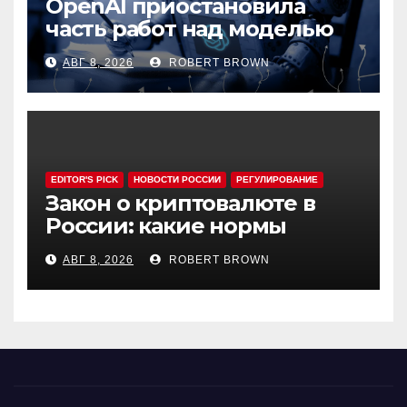
OpenAI приостановила
часть работ над моделью
Astra
АВГ 8, 2026
ROBERT BROWN
EDITOR'S PICK
НОВОСТИ РОССИИ
РЕГУЛИРОВАНИЕ
Закон о криптовалюте в
России: какие нормы
эксперты считают
АВГ 8, 2026
ROBERT BROWN
спорными