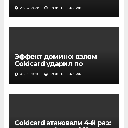
биткоинов
АВГ 4, 2026
ROBERT BROWN
Эффект домино: взлом
Coldcard ударил по
репутации Ledger
АВГ 3, 2026
ROBERT BROWN
Coldcard атаковали 4-й раз: