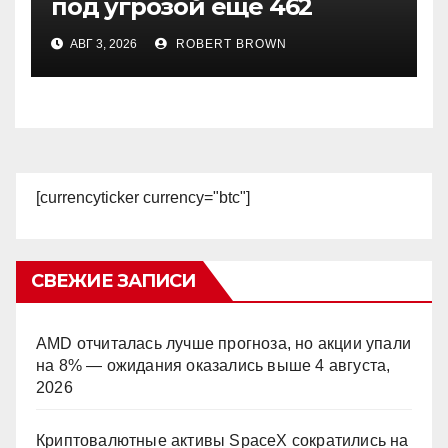
под угрозой еще 462
кошелька
АВГ 3, 2026
ROBERT BROWN
[currencyticker currency="btc"]
СВЕЖИЕ ЗАПИСИ
AMD отчиталась лучше прогноза, но акции упали
на 8% — ожидания оказались выше
4 августа,
2026
Криптовалютные активы SpaceX сократились на