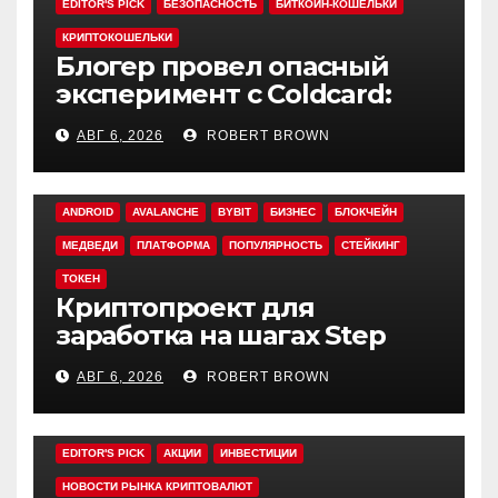
EDITOR'S PICK
БЕЗОПАСНОСТЬ
БИТКОИН-КОШЕЛЬКИ
КРИПТОКОШЕЛЬКИ
Блогер провел опасный
эксперимент с Coldcard:
быстрый взлом уязвимого
АВГ 6, 2026
ROBERT BROWN
кошелька
ANDROID
AVALANCHE
BYBIT
БИЗНЕС
БЛОКЧЕЙН
МЕДВЕДИ
ПЛАТФОРМА
ПОПУЛЯРНОСТЬ
СТЕЙКИНГ
ТОКЕН
Криптопроект для
заработка на шагах Step
App закрывается спустя
АВГ 6, 2026
ROBERT BROWN
четыре года работы
EDITOR'S PICK
АКЦИИ
ИНВЕСТИЦИИ
НОВОСТИ РЫНКА КРИПТОВАЛЮТ