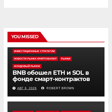
YOU MISSED
EDITOR'S PICK
АЛЬТКОИНЫ
ИНВЕСТИЦИОННЫЕ СТРАТЕГИИ
НОВОСТИ РЫНКА КРИПТОВАЛЮТ
РЫНКИ
ФОНДОВЫЙ РЫНОК
BNB обошел ETH и SOL в
фонде смарт-контрактов
Grayscale
АВГ 6, 2026
ROBERT BROWN