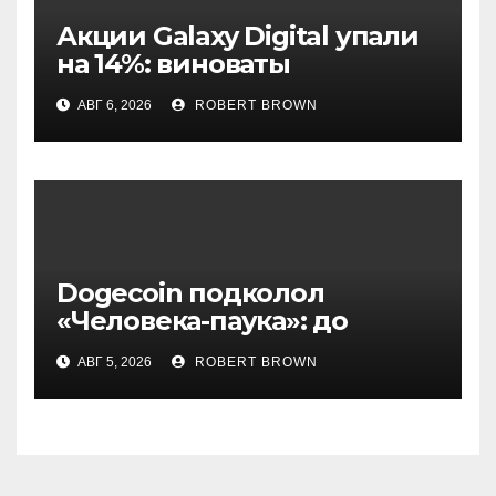
Акции Galaxy Digital упали
на 14%: виноваты
криптовалюты
АВГ 6, 2026
ROBERT BROWN
Dogecoin подколол
«Человека-паука»: до
мемкоина еще 11 премьер
АВГ 5, 2026
ROBERT BROWN