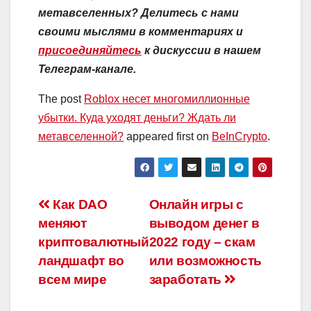
метавселенных? Делитесь с нами
своими мыслями в комментариях и
присоединяйтесь
к дискуссии в нашем
Телеграм-канале.
The post
Roblox несет многомиллионные
убытки. Куда уходят деньги? Ждать ли
метавселенной?
appeared first on
BeInCrypto
.
Навигация
Как DAO
Онлайн игры с
меняют
выводом денег в
по
криптовалютный
2022 году – скам
записям
ландшафт во
или возможность
всем мире
заработать