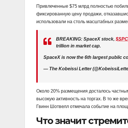
Привлеченные $75 млрд полностью побили
фиксированную цену продажи, отказавшис
использовали на столь масштабных разме
BREAKING: SpaceX stock,
$SP
trillion in market cap.
SpaceX is now the 6th largest public c
— The Kobeissi Letter (@KobeissiLett
Около 20% размещения досталось частным
высокую активность на торгах. В то же вр
Гвинн Шотвелл отмечала событие на площ
Что значит стремит