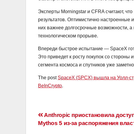
Эксперты Morningstar и CFRA считают, чт
результатов. Оптимистично настроенные 
них важнее долгосрочные возможности, а
технологическом прорыве.
Впереди быстрое испытание — SpaceX гот
Это приведет к росту покупок со стороны 
сегмента космоса и спутников уже заметн
The post
SpaceX (SPCX) вышла на Уолл-ст
BeInCrypto
.
Навигация
Anthropic приостановила доступ 
Mythos 5 из-за распоряжения вла
по