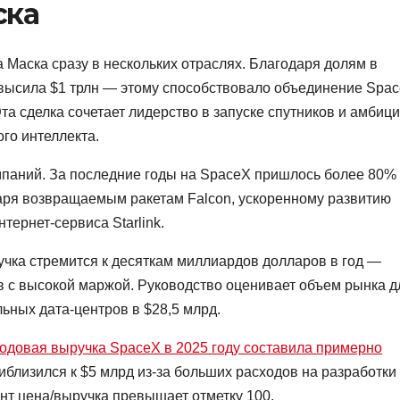
ска
 Маска сразу в нескольких отраслях. Благодаря долям в
ревысила $1 трлн — этому способствовало объединение Spa
Эта сделка сочетает лидерство в запуске спутников и амбиц
го интеллекта.
мпаний. За последние годы на SpaceX пришлось более 80%
аря возвращаемым ракетам Falcon, ускоренному развитию
нтернет-сервиса Starlink.
ручка стремится к десяткам миллиардов долларов в год —
в с высокой маржой. Руководство оценивает объем рынка д
льных дата-центров в $28,5 млрд.
одовая выручка SpaceX в 2025 году составила примерно
иблизился к $5 млрд из-за больших расходов на разработки
ент цена/выручка превышает отметку 100.