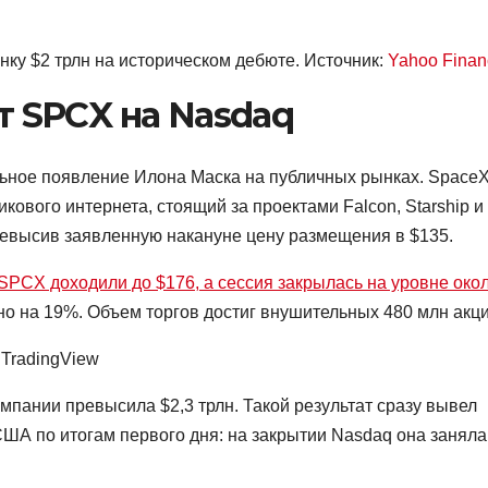
нку $2 трлн на историческом дебюте. Источник:
Yahoo Finan
т SPCX на Nasdaq
ьное появление Илона Маска на публичных рынках. Space
кового интернета, стоящий за проектами Falcon, Starship и
ревысив заявленную накануне цену размещения в $135.
SPCX доходили до $176, а сессия закрылась на уровне око
но на 19%. Объем торгов достиг внушительных 480 млн акци
 TradingView
мпании превысила $2,3 трлн. Такой результат сразу вывел
ША по итогам первого дня: на закрытии Nasdaq она заняла