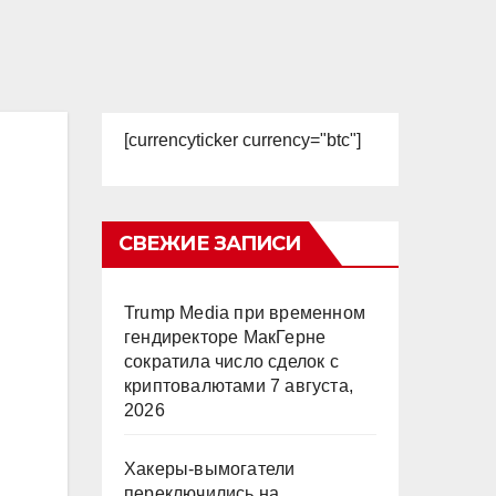
[currencyticker currency="btc"]
СВЕЖИЕ ЗАПИСИ
Trump Media при временном
гендиректоре МакГерне
сократила число сделок с
криптовалютами
7 августа,
2026
Хакеры-вымогатели
переключились на