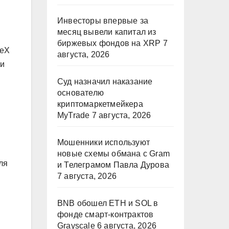
Инвесторы впервые за
месяц вывели капитал из
биржевых фондов на XRP
7
ceX
августа, 2026
ии
Суд назначил наказание
основателю
криптомаркетмейкера
MyTrade
7 августа, 2026
Мошенники используют
новые схемы обмана с Gram
ля
и Телеграмом Павла Дурова
7 августа, 2026
BNB обошел ETH и SOL в
фонде смарт-контрактов
Grayscale
6 августа, 2026