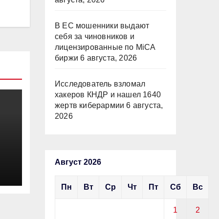
В ЕС мошенники выдают
себя за чиновников и
лицензированные по MiCA
биржи
6 августа, 2026
Исследователь взломал
хакеров КНДР и нашел 1640
жертв киберармии
6 августа,
2026
Август 2026
Пн
Вт
Ср
Чт
Пт
Сб
Вс
1
2