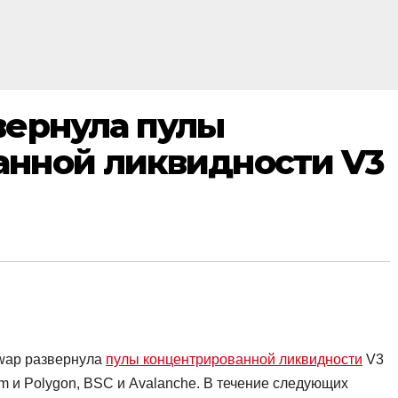
вернула пулы
анной ликвидности V3
Swap развернула
пулы концентрированной ликвидности
V3
rum и Polygon, BSC и Avalanche. В течение следующих