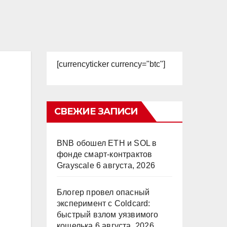
[currencyticker currency="btc"]
СВЕЖИЕ ЗАПИСИ
BNB обошел ETH и SOL в
фонде смарт-контрактов
Grayscale
6 августа, 2026
Блогер провел опасный
эксперимент с Coldcard:
быстрый взлом уязвимого
кошелька
6 августа, 2026