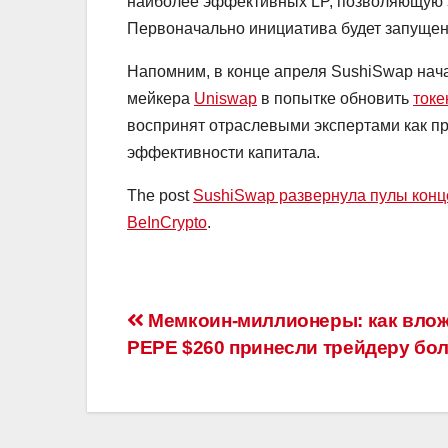
наиболее эффективных LP, позволяющую 
Первоначально инициатива будет запущена 
Напомним, в конце апреля SushiSwap нач
мейкера
Uniswap
в попытке обновить
токе
воспринят отраслевыми экспертами как п
эффективности капитала.
The post
SushiSwap развернула пулы конц
BeInCrypto
.
Навигация
Мемкоин-миллионеры: как влож
PEPE $260 принесли трейдеру бол
по
записям