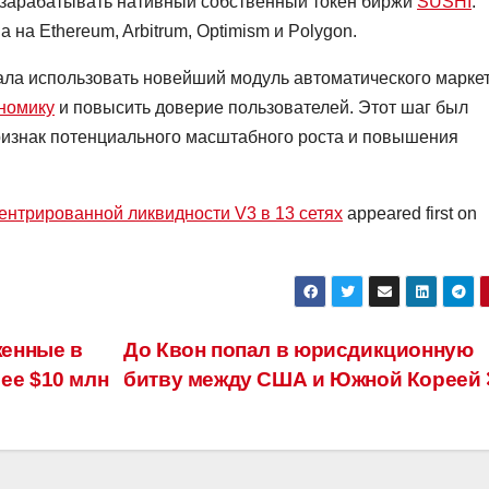
зарабатывать нативный собственный токен биржи
SUSHI
.
на Ethereum, Arbitrum, Optimism и Polygon.
ала использовать новейший модуль автоматического маркет
номику
и повысить доверие пользователей. Этот шаг был
ризнак потенциального масштабного роста и повышения
ентрированной ликвидности V3 в 13 сетях
appeared first on
енные в
До Квон попал в юрисдикционную
ее $10 млн
битву между США и Южной Кореей