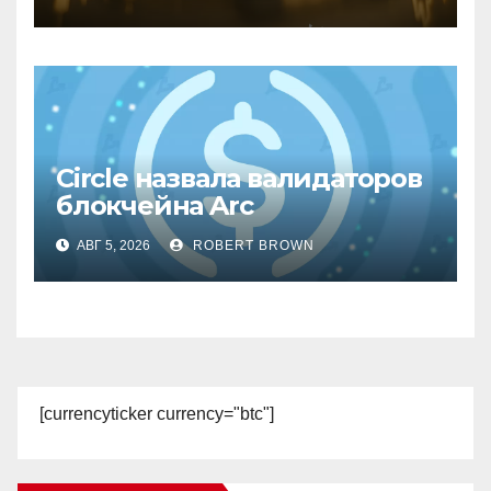
Circle назвала валидаторов
блокчейна Arc
АВГ 5, 2026
ROBERT BROWN
[currencyticker currency="btc"]