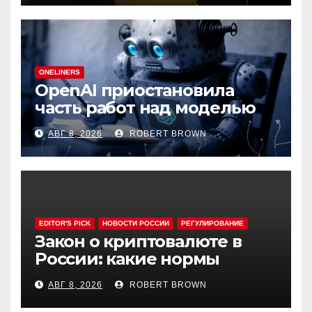
ONELINERS
OpenAI приостановила
часть работ над моделью
Astra
АВГ 8, 2026
ROBERT BROWN
EDITOR'S PICK
НОВОСТИ РОССИИ
РЕГУЛИРОВАНИЕ
Закон о криптовалюте в
России: какие нормы
эксперты считают
АВГ 8, 2026
ROBERT BROWN
спорными