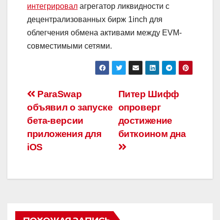
интегрировал
агрегатор ликвидности с
децентрализованных бирж 1inch для
облегчения обмена активами между EVM-
совместимыми сетями.
Навигация
ParaSwap
Питер Шифф
объявил о запуске
опроверг
по
бета-версии
достижение
записям
приложения для
биткоином дна
iOS