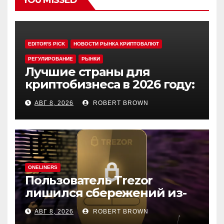
YOU MISSED
EDITOR'S PICK
НОВОСТИ РЫНКА КРИПТОВАЛЮТ
РЕГУЛИРОВАНИЕ
РЫНКИ
Лучшие страны для
криптобизнеса в 2026 году:
выбор экспертов
АВГ 8, 2026
ROBERT BROWN
ONELINERS
Пользователь Trezor
лишился сбережений из-
за фишинга в выдаче
АВГ 8, 2026
ROBERT BROWN
Google