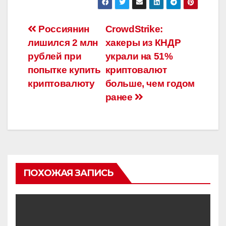
Навигация
Россиянин
CrowdStrike:
лишился 2 млн
хакеры из КНДР
по
рублей при
украли на 51%
записям
попытке купить
криптовалют
криптовалюту
больше, чем годом
ранее
ПОХОЖАЯ ЗАПИСЬ