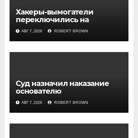
Хакеры-вымогатели
переключились на
инвестфонды с Уолл-стрит
АВГ 7, 2026
ROBERT BROWN
Суд назначил наказание
основателю
криптомаркетмейкера
АВГ 7, 2026
ROBERT BROWN
MyTrade