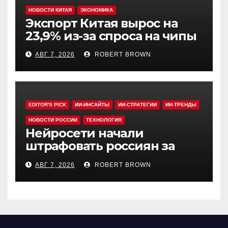
НОВОСТИ КИТАЯ
ЭКОНОМИКА
Экспорт Китая вырос на
23,9% из-за спроса на чипы
АВГ 7, 2026
ROBERT BROWN
EDITOR'S PICK
ИИ-ИНСАЙТЫ
ИИ-СТРАТЕГИИ
ИИ-ТРЕНДЫ
НОВОСТИ РОССИИ
ТЕХНОЛОГИЯ
Нейросети начали
штрафовать россиян за
борщевик
АВГ 7, 2026
ROBERT BROWN