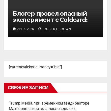
Блогер провел опасный
эксперимент с Coldcard:
быстрый взлом уязвимого
АВГ 6, 2026
ROBERT BROWN
кошелька
[currencyticker currency="btc"]
СВЕЖИЕ ЗАПИСИ
Trump Media при временном гендиректоре
МакГерне сократила число сделок с