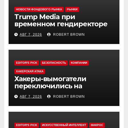
НОВОСТИ ФОНДОВОГО РЫНКА
РЫНКИ
Trump Media при
временном гендиректоре
МакГерне сократила число
АВГ 7, 2026
ROBERT BROWN
сделок с криптовалютами
EDITOR'S PICK
БЕЗОПАСНОСТЬ
КОМПАНИИ
ХАКЕРСКАЯ АТАКА
Хакеры-вымогатели
переключились на
инвестфонды с Уолл-стрит
АВГ 7, 2026
ROBERT BROWN
EDITOR'S PICK
ИСКУССТВЕННЫЙ ИНТЕЛЛЕКТ
МАКРОС