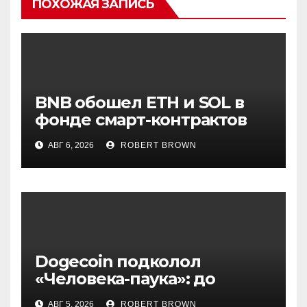
ПОХОЖАЯ ЗАПИСЬ
BNB обошел ETH и SOL в
фонде смарт-контрактов
Grayscale
АВГ 6, 2026
ROBERT BROWN
Dogecoin подколол
«Человека-паука»: до
мемкоина еще 11 премьер
АВГ 5, 2026
ROBERT BROWN