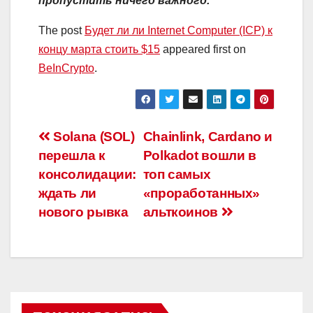
пропустить ничего важного.
The post
Будет ли ли Internet Computer (ICP) к
концу марта стоить $15
appeared first on
BeInCrypto
.
Навигация
Solana (SOL)
Chainlink, Cardano и
перешла к
Polkadot вошли в
по
консолидации:
топ самых
записям
ждать ли
«проработанных»
нового рывка
альткоинов