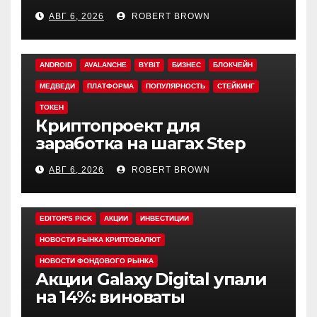
быстрый взлом уязвимого
АВГ 6, 2026
ROBERT BROWN
кошелька
ANDROID
AVALANCHE
BYBIT
БИЗНЕС
БЛОКЧЕЙН
МЕДВЕДИ
ПЛАТФОРМА
ПОПУЛЯРНОСТЬ
СТЕЙКИНГ
ТОКЕН
Криптопроект для
заработка на шагах Step
App закрывается спустя
АВГ 6, 2026
ROBERT BROWN
четыре года работы
EDITOR'S PICK
АКЦИИ
ИНВЕСТИЦИИ
НОВОСТИ РЫНКА КРИПТОВАЛЮТ
НОВОСТИ ФОНДОВОГО РЫНКА
Акции Galaxy Digital упали
на 14%: виноваты
криптовалюты