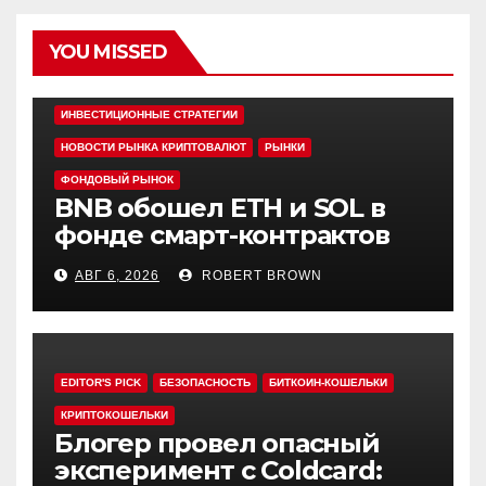
YOU MISSED
EDITOR'S PICK
АЛЬТКОИНЫ
ИНВЕСТИЦИОННЫЕ СТРАТЕГИИ
НОВОСТИ РЫНКА КРИПТОВАЛЮТ
РЫНКИ
ФОНДОВЫЙ РЫНОК
BNB обошел ETH и SOL в
фонде смарт-контрактов
Grayscale
АВГ 6, 2026
ROBERT BROWN
EDITOR'S PICK
БЕЗОПАСНОСТЬ
БИТКОИН-КОШЕЛЬКИ
КРИПТОКОШЕЛЬКИ
Блогер провел опасный
эксперимент с Coldcard: