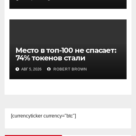
Место в топ-100 не спасает:
74% токенов стали
мертвыми
АВГ 5, 2026
ROBERT BROWN
[currencyticker currency="btc"]